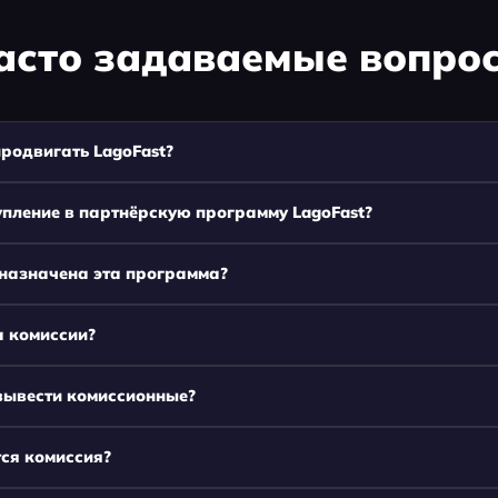
асто задаваемые вопро
продвигать LagoFast?
упление в партнёрскую программу LagoFast?
дназначена эта программа?
а комиссии?
вывести комиссионные?
ся комиссия?