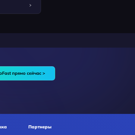
oFast прямо сейчас >
жка
Партнеры