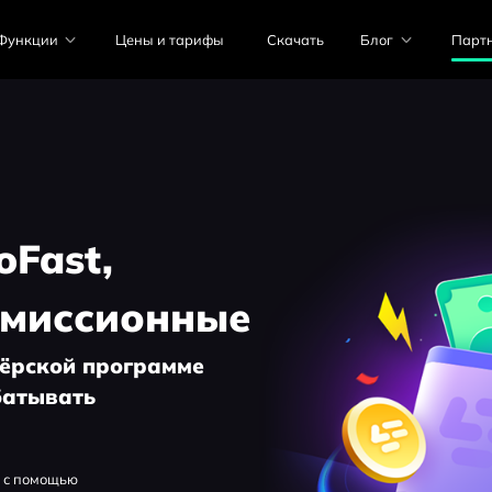
Функции
Цены и тарифы
Скачать
Блог
Парт
oFast,
омиссионные
нёрской программе
батывать
 с помощью