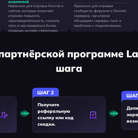
издателей
Идеально для игровых блогов и
Идеально для игровых
сайтов, которые помогают
сообществ, форумов и Discord-
игрокам повысить
серверов, где игроки
производительность, снизить
обсуждают серверы, пинг и
лаги и наслаждаться более
проблемы с подключением.
плавным онлайн-геймплеем.
партнёрской программе La
шага
ШАГ 2
ШАГ
Получите
Дели
реферальную
зара
ссылку или код
возн
скидки.