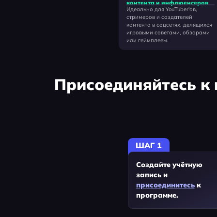
контента и инфлюенсеров
Идеально для YouTuber'ов,
стримеров и создателей
контента в соцсетях, делящихся
игровыми советами, обзорами
или геймплеем.
Присоединяйтесь к 
ШАГ 1
Создайте учётную
запись и
присоединитесь
к
программе.