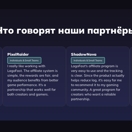
Что говорят наши партнёр
PixelRaider
ShadowNova
Individuals & Small Teams
Individuals & Small Teams
I really like working with
LagoFast's affiliate program is
LagoFast. The affiliate system is
very easy to use and the tracking
simple, the rewards are fair, and
is clear. Since the product actually
my audience benefits from better
helps reduce lag, it's easy for me
game performance. It's a
to recommend it to my gaming
partnership that works well for
community. A great program for
both creators and gamers.
creators who want a reliable
partnership.