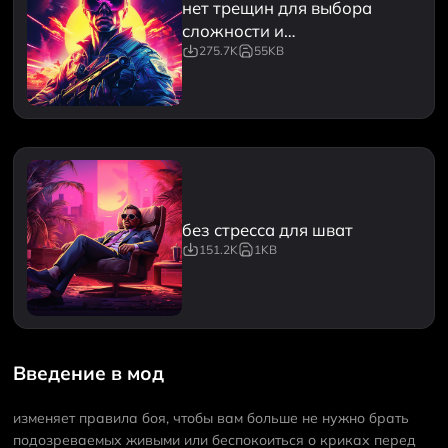
нет трещин для выбора
сложности и
подозрительного подсчета
275.7K
55KB
без стресса для шват
151.2K
1KB
Введение в мод
изменяет правила боя, чтобы вам больше не нужно брать
подозреваемых живыми или беспокоиться о криках перед