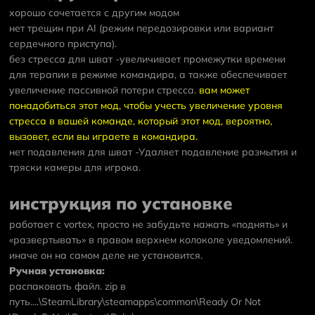
хорошо сочетается с другим модом
нет трещин при AI (режим передозировки или вариант
сердечного приступа).
без стресса для шват
-увеличивает промежутки времени
для терапии в режиме командира, а также обеспечивает
увеличение пассивной потери стресса.
вам может
понадобиться этот мод, чтобы учесть увеличение уровня
стресса в вашей команде, который этот мод, вероятно,
вызовет, если вы играете в командира.
нет подавления для шват
-Удаляет подавление размытия и
тряски камеры для игрока.
инструкция по установке
работает с vortex, просто не забудьте нажать «поднять» и
«развертывать» в правом верхнем колоколе уведомлений.
иначе он на самом деле не установится.
Ручная установка:
распаковать файл. zip в
путь....\SteamLibrary\steamapps\common\Ready Or Not