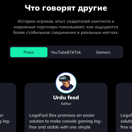
Что говорят другие
Истории игроков, опыт создателей контента и
надежные партнеры показывают, как ощущается
более стабильное соединение в реальных матчах.
Press
YouTube&TikTok
Gamers
Urdu feed
Editor
er
LagoFast Box promises an easier
LagoF
g lag-
solution to make console gaming lag-
solut
free and stable with one simple
free 