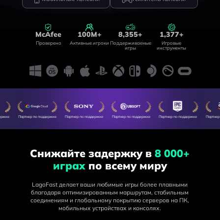
McAfee
100M+
8,355+
1,377+
Проверено
Активные игроки
Поддерживаемые
Игровые
игры
инструменты
Партнер по поддержке
Партнер по поддержке
Партнер по поддержке
Партнер по поддержке
Партнер по п
Снижайте задержку в
8 000+
играх
по всему миру
LagoFast делает ваши любимые игры более плавными
благодаря оптимизированным маршрутам, стабильным
соединениям и глобальному покрытию серверов на ПК,
мобильных устройствах и консолях.