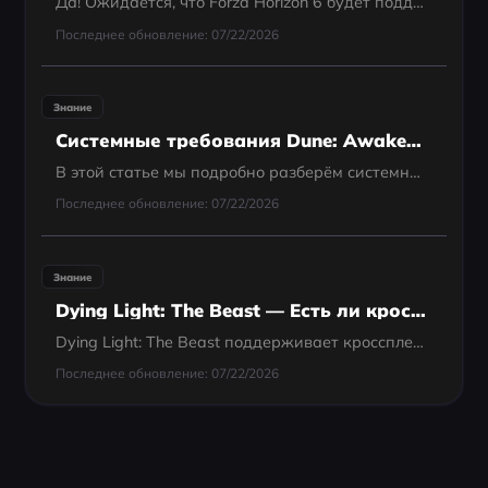
Да! Ожидается, что Forza Horizon 6 будет поддерживать полноценный кроссплей.
Последнее обновление: 07/22/2026
Знание
Системные требования Dune: Awakening — всё, что нужно знать
В этой статье мы подробно разберём системные требования Dune: Awakening — как минимальные, так и рекомендуемые — чтобы вы могли избежать проблем с производительностью и наслаждаться плавным геймплеем.
Последнее обновление: 07/22/2026
Знание
Dying Light: The Beast — Есть ли кроссплей? Всё, что нужно знать
Dying Light: The Beast поддерживает кроссплей? В этой статье подробно разбирается текущее состояние кроссплатформенной игры, возможности мультиплеера и вероятность того, что Techland добавит кроссплей в будущих обновлениях.
Последнее обновление: 07/22/2026