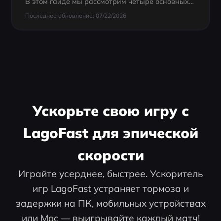
В этом гайде мы рассмотрим четыре основных архетипа, как они работают, какое снаряжение лучше использовать и как выбрать подходящий стиль игры для выживания в опасном мире заднего двора.
Последнее обновление: 07/22/2026
Ускорьте свою игру с
LagoFast для эпической
скорости
Играйте усерднее, быстрее. Ускоритель
игр LagoFast устраняет тормоза и
задержки на ПК, мобильных устройствах
или Mac — выигрывайте каждый матч!