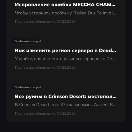
Исправление ошибки MECCHA CHAMELEON Failed Due to Invalid or Missing Authentication Token
Чтобы устранить проблему “Failed Due To Invalid Or Missing Authentication Token” в MECCHA CHAMELEON, сначала убедитесь, что ваши аккаунты Steam и Epic Games правильно связаны. После этого откройте локальные файлы установки, найдите PenguinHotel.exe,...
Последнее обновление: 07/22/2026
Проблемы с игрой
Как изменить регион сервера в Deadlock?
Узнайте, как изменить регионы серверов в Deadlock, найдите лучшее время для игры и узнайте, как LagoFast может помочь снизить высокий пинг для более плавного игрового процесса.
Последнее обновление: 07/22/2026
Проблемы с игрой
Все руины в Crimson Desert: местоположения, решения головоломок и награды
В Crimson Desert есть 37 головоломок Ancient Ruins. Если вы хотите пройти игру на 100%, их стоит закрыть: каждая решённая руина активирует Abyss Cresset, который даёт постоянную точку быстрого перемещения и Abyss Artifact, а завершение всех 37...
Последнее обновление: 07/22/2026