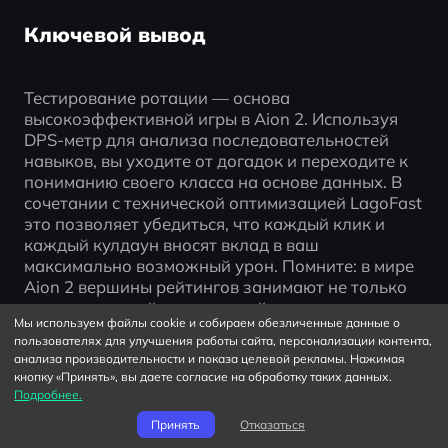
Ключевой вывод
Тестирование ротации — основа 
высокоэффективной игры в Aion 2. Используя 
DPS-метр для анализа последовательностей 
навыков, вы уходите от догадок и переходите к 
пониманию своего класса на основе данных. В 
сочетании с технической оптимизацией LagoFast 
это позволяет убедиться, что каждый клик и 
каждый кулдаун вносят вклад в ваш 
максимально возможный урон. Помните: в мире 
Aion 2 вершины рейтингов занимают не только 
игроки с лучшей экипировкой — это те, кто 
Мы используем файлы cookie и собираем обезличенные данные о
провел время у манекена, доводя до 
пользователях для улучшения работы сайта, персонализации контента,
совершенства каждую миллисекунду своей 
анализа производительности и показа целевой рекламы. Нажимая
ротации.
кнопку «Принять», вы даете согласие на обработку таких данных.
Подробнее.
Принять
Отказаться