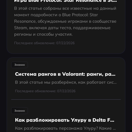
В этой статье собраны все известные на данный
момент подробности о Blue Protocol: Star
Resonance, обсуждаемые игроками в сообществе
Steam, включая даты теста, поддерживаемые
регионы и способы участия.
Последнее обновление: 07/22/2026
Знание
Система рангов в Valorant: ранги, распределение и советы
В этой статье мы разберёмся, как работает система рангов в Valorant, посмотрим на распределение игроков по рангам в 2025 году и дадим практичные советы, как подняться выше в соревновательной игре.
Последнее обновление: 07/22/2026
Знание
Как разблокировать Улуру в Delta Force? | Лучший гайд по Улуре
Как разблокировать персонажа Улуру? Какие у него способности, и какое оружие ему подходит лучше всего? В этом руководстве вы найдёте самую подробную и актуальную информацию о Улуре. Давайте начнём!