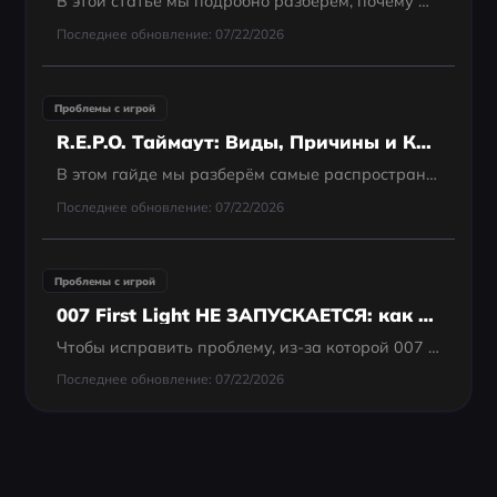
В этой статье мы подробно разберём, почему Battlefield 2042 может не запускаться, определим возможные причины и предложим эффективные способы решения.
Последнее обновление: 07/22/2026
Проблемы с игрой
R.E.P.O. Таймаут: Виды, Причины и Как Их Исправить
В этом гайде мы разберём самые распространённые типы таймаутов в R.E.P.O., причины их возникновения и проверенные способы устранения — чтобы ты как можно быстрее вернулся в игру.
Последнее обновление: 07/22/2026
Проблемы с игрой
007 First Light НЕ ЗАПУСКАЕТСЯ: как исправить черный экран и проблемы с загрузкой
Чтобы исправить проблему, из-за которой 007 First Light не запускается, сначала проверьте целостность файлов игры в Steam или Epic Games Store. Убедитесь, что ваши графические драйверы обновлены до последней версии (NVIDIA Game Ready или AMD...
Последнее обновление: 07/22/2026