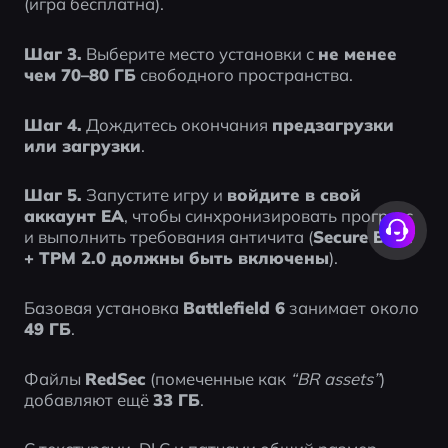
(игра бесплатна).
Шаг 3.
 Выберите место установки с 
не менее 
чем 70–80 ГБ
 свободного пространства.
Шаг 4.
 Дождитесь окончания 
предзагрузки 
или загрузки
.
Шаг 5.
 Запустите игру и 
войдите в свой 
аккаунт EA
, чтобы синхронизировать прогресс 
и выполнить требования античита (
Secure Boot 
+ TPM 2.0 должны быть включены
).
Базовая установка 
Battlefield 6
 занимает около 
49 ГБ
.
Файлы 
RedSec
 (помеченные как 
“BR assets”
) 
добавляют ещё 
33 ГБ
.