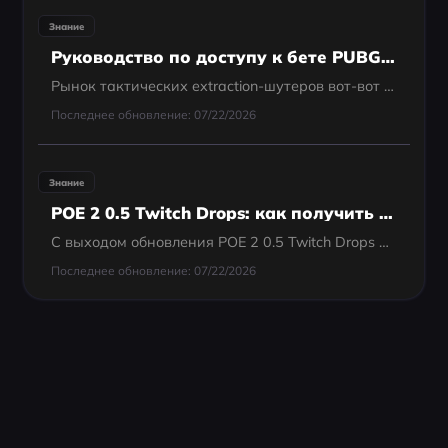
Знание
Руководство по доступу к бете PUBG Black Budget: как попасть во 2-ю закрытую альфу
Рынок тактических extraction-шутеров вот-вот ждёт серьёзное потрясение. Разработанная PUBG Studios и изданная KRAFTON, PUBG: Black Budget переносит напряжение высокорисковых extraction-циклов на остров, окутанный сверхъестественной аномалией. Пока...
Последнее обновление: 07/22/2026
Знание
POE 2 0.5 Twitch Drops: как получить и забрать награды
С выходом обновления POE 2 0.5 Twitch Drops вернулись с новым набором ограниченных по времени наград. От эксклюзивных косметических предметов до наград за поддержку стримеров — игроки могут получить ценные предметы, просто участвуя в событии. В этом...
Последнее обновление: 07/22/2026