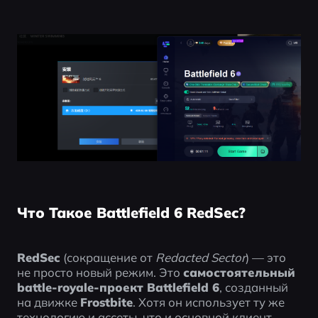
Что Такое Battlefield 6 RedSec?
RedSec
 (сокращение от 
Redacted Sector
) — это 
не просто новый режим. Это 
самостоятельный 
battle-royale-проект Battlefield 6
, созданный 
на движке 
Frostbite
. Хотя он использует ту же 
технологию и ассеты, что и основной клиент 