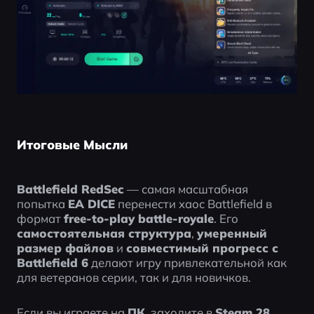
Итоговые Мысли
Battlefield RedSec
 — самая масштабная 
попытка 
EA DICE
 перенести хаос Battlefield в 
формат 
free-to-play battle-royale
. Его 
самостоятельная структура
, 
умеренный 
размер файлов
 и 
совместимый прогресс с 
Battlefield 6
 делают игру привлекательной как 
для ветеранов серии, так и для новичков.
Если вы играете на 
ПК
, заходите в 
Steam 28 