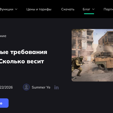
Функции
Цены и тарифы
Скачать
Блог
Парт
ние
ые требования
 Сколько весит
22/2026
Summer Ye
но