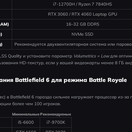
i7-12700H / Ryzen 7 7840HS
RTX 3060 / RTX 4060 Laptop GPU
RAM)
16–32 GB DDR5
)
NVMe SSD
g)
Рекомендуется двухвентиляторная система или парова
SS Quality и установите параметр 
Volumetrics = Low
 для оптим
ьзования HD-текстур, если у вашей видеокарты менее 8 ГБ ви
ния Battlefield 6 для режима Battle Royale
ec) в Battlefield 6 гораздо сильнее нагружает процессор из-за 
ации более чем 100 игроков.
Минимальные
Рекомендуемые
i5-6600
i7-9700K