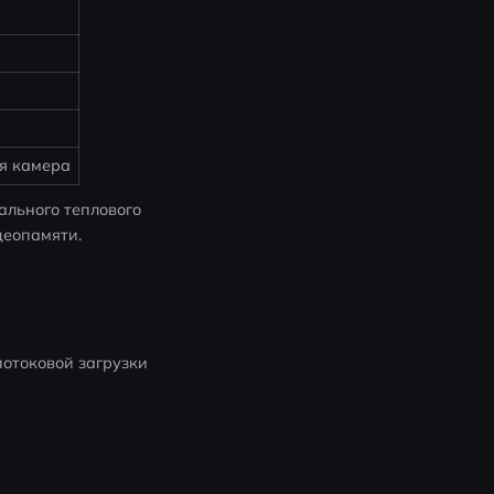
я камера
ального теплового 
деопамяти.
потоковой загрузки 