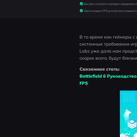
Быстро снижает игровую задержку и 
Увеличивает FPS для более плавной 
В то время как геймеры с 
системные требования игр
Labs уже дала нам предста
скорее всего, будут близк
Связанная стать: 
Battlefield 6 Руководств
FPS