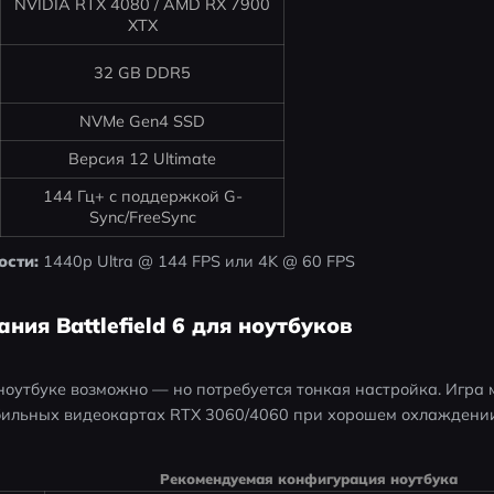
NVIDIA RTX 4080 / AMD RX 7900
XTX
32 GB DDR5
NVMe Gen4 SSD
Версия 12 Ultimate
144 Гц+ с поддержкой G-
Sync/FreeSync
ости:
 1440p Ultra @ 144 FPS или 4K @ 60 FPS
ния Battlefield 6 для ноутбуков
а ноутбуке возможно — но потребуется тонкая настройка. Игра
бильных видеокартах RTX 3060/4060 при хорошем охлаждени
Рекомендуемая конфигурация ноутбука