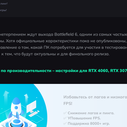
пинг!
игры!
нетерпением ждут выхода Battlefield 6, одним из самых частых
ы. Хотя официальные характеристики пока не опубликованы, п
вление о том, какой ПК потребуется для участия в тестирован
и к тем, что будут актуальны и для финального релиза.
о по производительности – настройки для RTX 4060, RTX 307
Избавьтесь от лагов и низкого
FPS!
✅ Снижение лагов и пинга.
✅ УПовышение FPS.
✅ Поддержка 8000+ игр.