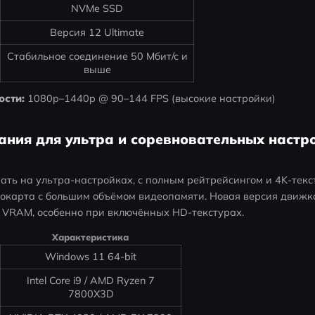
NVMe SSD
Версия 12 Ultimate
Стабильное соединение 50 Мбит/с и
выше
ости:
 1080p–1440p @ 90–144 FPS (высокие настройки)
ния для ультра и соревновательных настрое
рать на ультра-настройках, с полным рейтрейсингом и 4K-текс
арта с большим объёмом видеопамяти. Новая версия движка Fro
к VRAM, особенно при включённых HD-текстурах.
Характеристика
Windows 11 64-bit
Intel Core i9 / AMD Ryzen 7
7800X3D