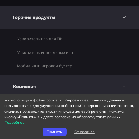
Горячие продукты
Ускоритель игр для ПК
Ускоритель консольных игр
Мобильный игровой бустер
Компания
Мы используем файлы cookie и собираем обезличенные данные о
пользователях для улучшения работы сайта, персонализации контента,
Партнеры
анализа производительности и показа целевой рекламы. Нажимая
кнопку «Принять», вы даете согласие на обработку таких данных.
Конфиденциальность
Подробнее.
Принять
Отказаться
Условия