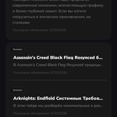
современные механики, впечатляющую графику
и более глубокий сюжет. Если вы хотите
погрузиться в эпические приключения, но
сталкива
Последнее обновление: 07/22/2026
Знание
Assassin’s Creed Black Flag Resynced без мини-карты? Используйте инструмент LagoFast Minimap Radar
В Assassin’s Creed Black Flag Resynced традиционная мини-карта была заменена направляющим компасом в верхней части экрана. Если вы хотите вернуть мини-карту в стиле радара, можно воспользоваться инструментом LagoFast Minimap Radar. Этот инструмент...
Последнее обновление: 07/22/2026
Знание
Arknights: Endfield Системные Требования — Полное Руководство
В этом гайде мы разберём минимальные и рекомендуемые системные требования, дадим советы по оптимизации и рассмотрим кроссплатформенные возможности игры.
Последнее обновление: 07/22/2026