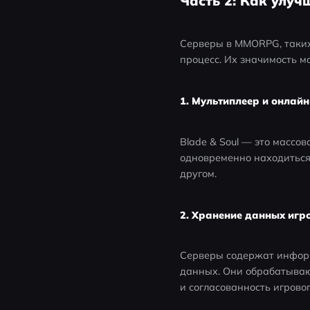
Часть 2: Как улучш
Серверы в MMORPG, таких 
процесс. Их значимость м
1. Мультиплеер и онлай
Blade & Soul — это массо
одновременно находиться 
другом.
2. Хранение данных игр
Серверы содержат информ
данных. Они обрабатываю
и согласованность игровог