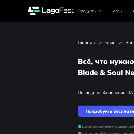
Продукты
Игры
Главная
>
Блог
>
Зна
Всё, что нужно
Blade & Soul Ne
Последнее обновление: 07/
Попробуйте бесплат
Быстро снижает игровую задержку и 
Увеличивает FPS для более плавной 