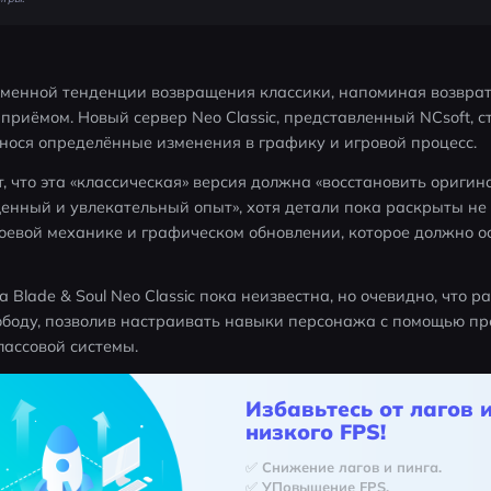
еменной тенденции возвращения классики, напоминая возврат Cr
приёмом. Новый сервер Neo Classic, представленный NCsoft, ст
внося определённые изменения в графику и игровой процесс.
 что эта «классическая» версия должна «восстановить оригина
нный и увлекательный опыт», хотя детали пока раскрыты не п
оевой механике и графическом обновлении, которое должно о
lade & Soul Neo Classic пока неизвестна, но очевидно, что р
ободу, позволив настраивать навыки персонажа с помощью пре
лассовой системы.
Избавьтесь от лагов 
низкого FPS!
✅ Снижение лагов и пинга.
✅ УПовышение FPS.