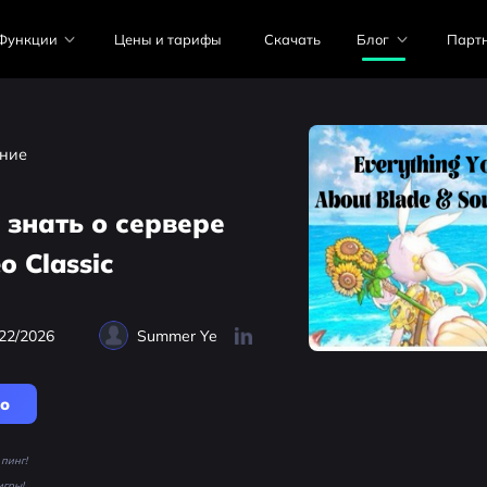
Функции
Цены и тарифы
Скачать
Блог
Парт
ние
 знать о сервере
o Classic
22/2026
Summer Ye
но
пинг!
игры!