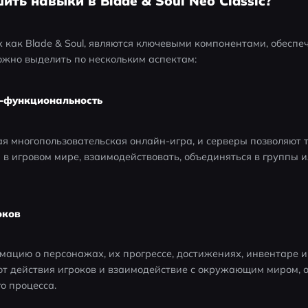
ить навыки в Blade & Soul Neo Classic?
как Blade & Soul, являются ключевыми компонентами, обеспе
ожно выделить по нескольким аспектам:
н-функциональность
вая многопользовательская онлайн-игра, и серверы позволяют 
в игровом мире, взаимодействовать, объединяться в группы ил
оков
ацию о персонажах, их прогрессе, достижениях, инвентаре и
т действия игроков и взаимодействие с окружающим миром, о
о процесса.