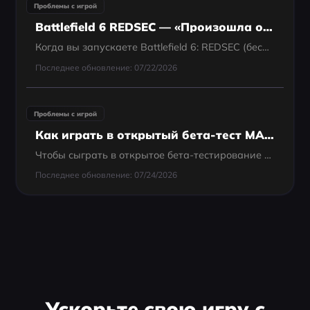
Проблемы с игрой
Battlefield 6 REDSEC — «Произошла ошибка при запуске игры — нет лицензии» (Как исправить)
Когда вы запускаете Battlefield 6: REDSEC (бесплатный F2P-компонент) и Steam/EA выдает сообщение «Произошла ошибка при запуске игры — нет лицензии», это почти никогда не означает, что нужно что-то покупать. Почти всегда проблема связана с ошибкой синхрони
Последнее обновление: 07/22/2026
Проблемы с игрой
Как играть в открытый бета-тест MARVEL Tōkon: Fighting Souls: полное руководство
Чтобы сыграть в открытое бета-тестирование MARVEL Tōkon: Fighting Souls , вам не нужно приглашение или специальный код. Просто откройте PlayStation Store на своей PS5 или Steam/Epic Games Store на ПК и найдите "MARVEL Tōkon: Fighting Souls Open Beta"....
Последнее обновление: 07/24/2026
Ускорьте свою игру с