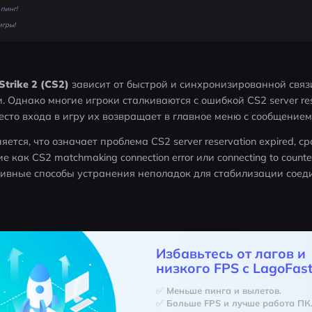
пинг!
игры!
Strike 2 (CS2)
 зависит от быстрой и синхронизированной связ
Однако многие игроки сталкиваются с ошибкой CS2 server reser
есто входа в игру их возвращает в главное меню с сообщением
яется, что означает проблема CS2 server reservation expired, 
как CS2 matchmaking connection error или connecting to counter-s
ивные способы устранения неполадок для стабилизации соед
Избавьтесь от лагов и
низкого FPS с LagoFast
✅ Меньше пинга и вылетов.
✅ Больше FPS и лучше работа ПК