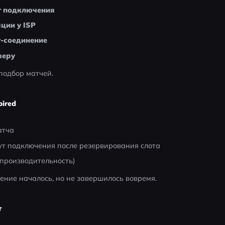
т подключения
ции у ISP
т-соединение
веру
подбор матчей.
pired
атча
ут подключения после резервирования слота
 производительность)
чение началось, но не завершилось вовремя.
т