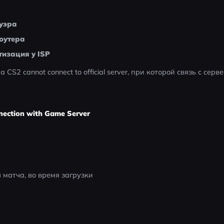
уэра
оутера
изация у ISP
CS2 cannot connect to official server, при которой связь с серв
nnection with Game Server
 матча, во время загрузки