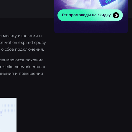
и между игроками и 
vation expired сразу 
 о сбое подключения.
сравниваются похожие 
trike network error, а 
инения и повышения 
!
.