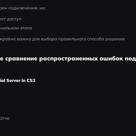
оем подключения, но:
ет доступ
инальном этапе
крайне важно для выбора правильного способа решения.
ое сравнение распространенных ошибок по
ial Server in CS2
атча