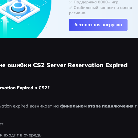
✅ Поддержка 8000+ игр.
✅ Стабильный коннект и смена 
региона.
бесплатная загрузка
ие ошибки CS2 Server Reservation Expired
rvation Expired в CS2?
vation expired возникает на 
финальном этапе подключения
 
т:
ок входит в очередь