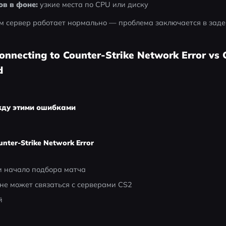
ов в фоне:
 узкие места по CPU или диску
м сервер работает нормально — проблема заключается в заде
nnecting to Counter-Strike Network Error vs 
d
ду этими ошибками
nter-Strike Network Error
ли начало подбора матча
 не может связаться с серверами CS2
й