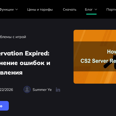
Функции
Цены и тарифы
Скачать
Блог
Парт
блемы с игрой
rvation Expired:
нение ошибок и
авления
22/2026
Summer Ye
но