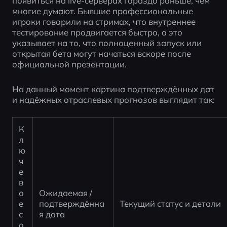
появиться на live-серверах гораздо раньше, чем 
многие думают. Бывшие профессиональные 
игроки говорили на стримах, что внутреннее 
тестирование продвигается быстро, а это 
указывает на то, что полноценный запуск или 
открытая бета могут начаться вскоре после 
официальной презентации.
На данный момент картина подтверждённых дат 
и надёжных отраслевых прогнозов выглядит так:
К
л
ю
ч
е
в
о
Ожидаемая / 
е 
подтверждённа
Текущий статус и детали
с
я дата
о