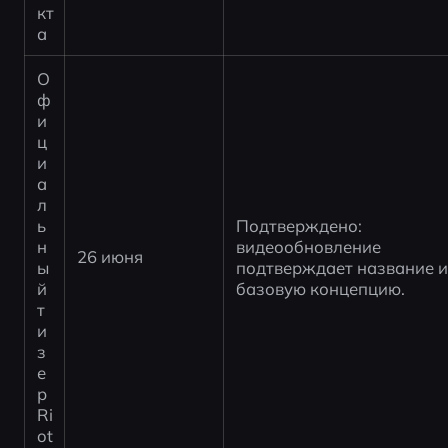
кт
а
О
ф
и
ц
и
а
л
ь
Подтверждено: 
н
видеообновление 
26 июня
ы
подтверждает название и
й 
базовую концепцию.
т
и
з
е
р 
Ri
ot