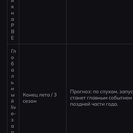
и
я 
н
а 
P
B
E
Гл
о
б
а
л
ь
н
Прогноз: по слухам, запус
ы
Конец лета / 3 
станет главным событием 
й 
сезон
поздней части года.
liv
e-
з
а
п