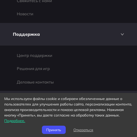
Свяжитесь с нами
Новости
Поддержка
Центр поддержки
Решения для игр
Деловые контакты
Мы используем файлы cookie и собираем обезличенные данные о
Партнеры
пользователях для улучшения работы сайта, персонализации контента,
анализа производительности и показа целевой рекламы. Нажимая
кнопку «Принять», вы даете согласие на обработку таких данных.
Подробнее.
Delta Force
Принять
Отказаться