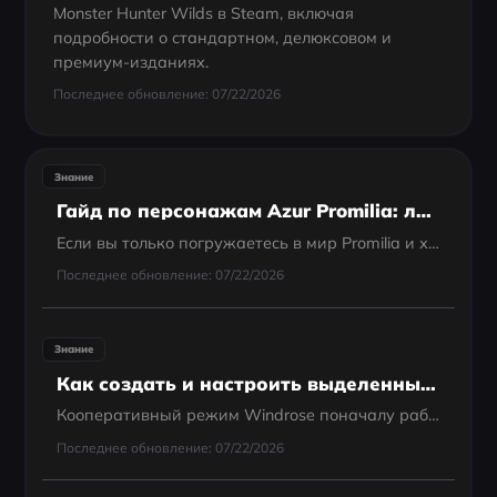
Monster Hunter Wilds в Steam, включая
подробности о стандартном, делюксовом и
премиум-изданиях.
Последнее обновление: 07/22/2026
Знание
Гайд по персонажам Azur Promilia: лучшие играбельные герои для новичков
Если вы только погружаетесь в мир Promilia и хотите начать без лишних трудностей, лучшая команда для новичков должна сочетать простой урон и надежную поддержку.
Последнее обновление: 07/22/2026
Знание
Как создать и настроить выделенный сервер Windrose
Кооперативный режим Windrose поначалу работает нормально, но как только начинаются скачки лагов или соединение хоста становится нестабильным, игровой процесс может ощущаться неустойчивым. Обычно именно в этот момент игроки начинают замечать, насколько...
Последнее обновление: 07/22/2026