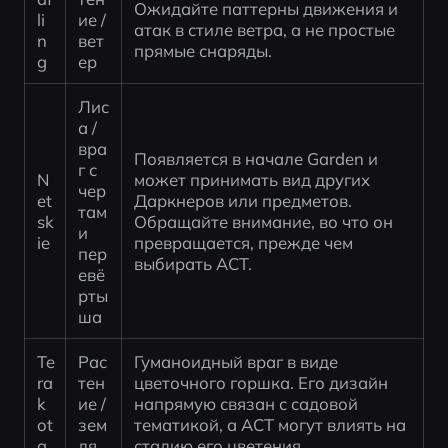
Ожидайте паттерны движения и 
li
ие / 
атак в стиле ветра, а не простые 
n
вет
прямые снаряды.
g
ер
Лис
а / 
вра
Появляется в начале Garden и 
г с 
N
может принимать вид других 
чер
et
Даркнеров или предметов. 
там
sk
Обращайте внимание, во что он 
и 
ie
превращается, прежде чем 
пер
выбирать ACT.
евё
рты
ша
Te
Рас
Гуманоидный враг в виде 
ra
тен
цветочного горшка. Его дизайн 
k
ие / 
напрямую связан с садовой 
ot
зем
тематикой, а ACT могут влиять на 
a
ля
стадию его цветения.