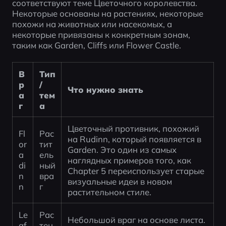
соответствуют теме Цветочного королевства. 
Некоторые основаны на растениях, некоторые 
похожи на животных или насекомых, а 
некоторые привязаны к конкретным зонам, 
таким как Garden, Cliffs или Flower Castle.
В
Тип 
р
/ 
Что нужно знать
а
тем
г
а
Цветочный противник, похожий 
Fl
Рас
на Rudinn, который появляется в 
or
тит
Garden. Это один из самых 
a
ель
наглядных примеров того, как 
di
ный 
Chapter 5 переиспользует старые 
n
вра
визуальные идеи в новом 
n
г
растительном стиле.
Le
Рас
Небольшой враг на основе листа. 
af
тен