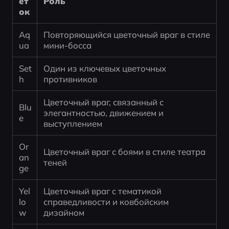
ет
Роль
ок
Aq
Повторяющийся цветочный враг в стиле 
ua
мини-босса
Set
Один из ключевых цветочных 
h
противников
Цветочный враг, связанный с 
Blu
элегантностью, движением и 
e
выступлением
Or
Цветочный враг с боями в стиле театра 
an
теней
ge
Yel
Цветочный враг с тематикой 
lo
справедливости и ковбойским 
w
дизайном