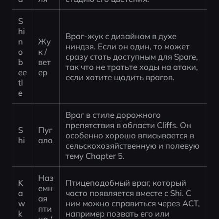
S
hi
Враг-жук с дизайном в духе 
n
Жу
ниндзя. Если он один, то может 
o
к / 
сразу стать доступным для Spare, 
b
вет
так что не тратьте ходы на атаки, 
ee
ер
если хотите щадить врагов.
tl
e
Враг в стиле дорожного 
препятствия в области Cliffs. Он 
S
Пуг
особенно хорошо вписывается в 
hi
ало
сельскохозяйственную и полевую 
тему Chapter 5.
Наз
K
Птицеподобный враг, который 
емн
a
часто появляется вместе с Shi. С 
ая 
w
ним можно справиться через ACT, 
пти
k
например позвать его или 
ца / 