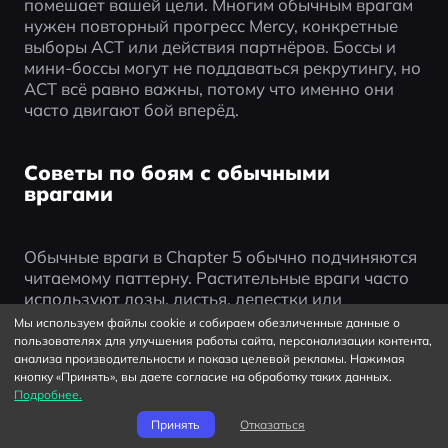
помешает вашей цели. Многим обычным врагам 
нужен повторный прогресс Mercy, конкретные 
выборы ACT или действия партнёров. Боссы и 
мини-боссы могут не поддаваться рекрутингу, но 
ACT всё равно важны, потому что именно они 
часто двигают бой вперёд.
Советы по боям с обычными
врагами
Обычные враги в Chapter 5 обычно подчиняются 
читаемому паттерну. Растительные враги часто 
используют лозы, листья, лепестки или 
движения в земляном стиле. Враги-насекомые и 
Мы используем файлы cookie и собираем обезличенные данные о
воздушные враги могут использовать более 
пользователях для улучшения работы сайта, персонализации контента,
анализа производительности и показа целевой рекламы. Нажимая
быстрые и подвижные пулевые паттерны. Пугала 
кнопку «Принять», вы даете согласие на обработку таких данных.
и птицы могут опираться на взаимодействие в 
Подробнее.
паре, полевые шутки или ACT, подходящие к их 
отношениям.
Принять
Отказаться