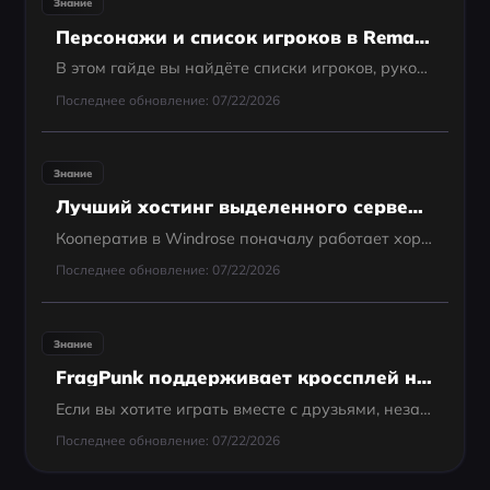
Знание
Персонажи и список игроков в Rematch | Полное руководство
В этом гайде вы найдёте списки игроков, руководство по созданию и кастомизации персонажей, узнаете о лучших игроках и получите советы по использованию инструментов, таких как LagoFast, для более плавного игрового процесса. Приступим!
Последнее обновление: 07/22/2026
Знание
Лучший хостинг выделенного сервера Windrose (руководство 2026)
Кооператив в Windrose поначалу работает хорошо, но как только появляются проблемы с подключением или ограничения хоста, игровой процесс может стать нестабильным. Обычно именно в этот момент игроки начинают рассматривать аренду выделенного сервера как...
Последнее обновление: 07/22/2026
Знание
FragPunk поддерживает кроссплей на PS5 и Xbox?
Если вы хотите играть вместе с друзьями, независимо от платформы, у нас хорошие новости! Вот всё, что вам нужно знать о кроссплее FragPunk и о том, как ускорить соединение с помощью LagoFast.
Последнее обновление: 07/22/2026