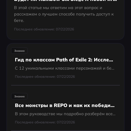
В этой статье мы ответим на этот вопрос и
расскажем о лучшем способе получить доступ к
бете.
Последнее обновление: 07/22/2026
Знание
Гид по классам Path of Exile 2: Исследуйте новые классы
С 12 уникальными классами персонажей и бесчисленными стилями игры, каждый игрок найдет что-то по своему вкусу, будь то магия, призыв миньонов или ближний бой.
Последнее обновление: 07/22/2026
Знание
Все монстры в REPO и как их победить
В этом руководстве мы подробно разберём всех монстров в REPO, их сильные и слабые стороны, а также эффективные стратегии для их устранения. Понимание поведения каждого существа и его атакующих паттернов — ключ к выживанию.
Последнее обновление: 07/22/2026