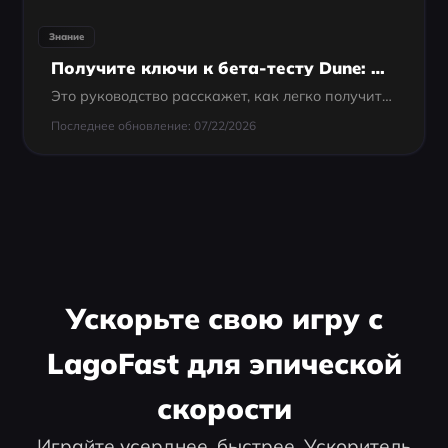
Знание
Получите ключи к бета-тесту Dune: Awakening без просмотра трансл
Это руководство расскажет, как легко получить ключ к бете Dune: Awakening, включая эксклюзивные способы обойти очередь и улучшить свой игровой опыт.
Последнее обновление: 07/22/2026
Ускорьте свою игру с
LagoFast для эпической
скорости
Играйте усерднее, быстрее. Ускоритель