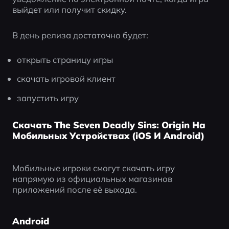
выйдет или получит скидку.
В день релиза достаточно будет:
открыть страницу игры
скачать игровой клиент
запустить игру
Скачать The Seven Deadly Sins: Origin На
Мобильных Устройствах (iOS И Android)
Мобильные игроки смогут скачать игру 
напрямую из официальных магазинов 
приложений после её выхода.
Android