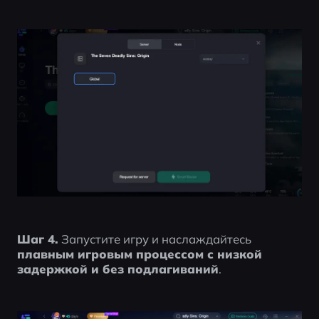
Шаг 4.
 Запустите игру и наслаждайтесь 
плавным игровым процессом с низкой 
задержкой и без подлагиваний
.