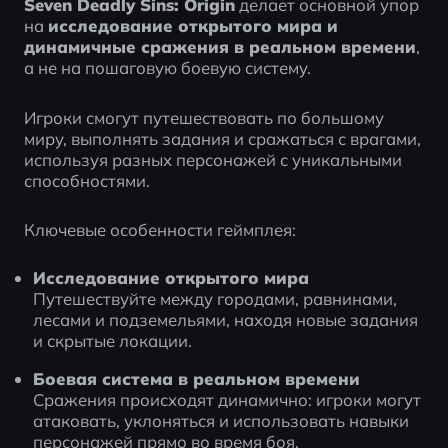
Seven Deadly Sins: Origin
 делает основной упор 
на 
исследование открытого мира и 
динамичные сражения в реальном времени
, 
а не на пошаговую боевую систему.
Игроки смогут путешествовать по большому 
миру, выполнять задания и сражаться с врагами, 
используя разных персонажей с уникальными 
способностями.
Ключевые особенности геймплея:
Исследование открытого мира
Путешествуйте между городами, равнинами, 
лесами и подземельями, находя новые задания 
и скрытые локации.
Боевая система в реальном времени
Сражения происходят динамично: игроки могут 
атаковать, уклоняться и использовать навыки 
персонажей прямо во время боя.