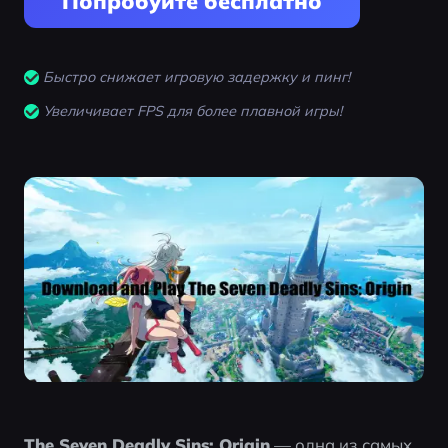
Попробуйте бесплатно
Быстро снижает игровую задержку и пинг!
Увеличивает FPS для более плавной игры!
The Seven Deadly Sins: Origin
 — одна из самых 