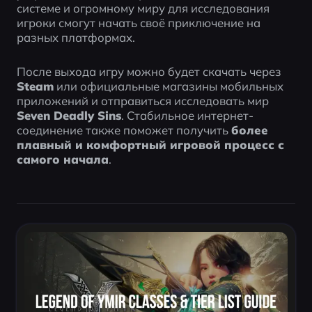
системе и огромному миру для исследования 
игроки смогут начать своё приключение на 
разных платформах.
После выхода игру можно будет скачать через 
Steam
 или официальные магазины мобильных 
приложений и отправиться исследовать мир 
Seven Deadly Sins
. Стабильное интернет-
соединение также поможет получить 
более 
плавный и комфортный игровой процесс с 
самого начала
.