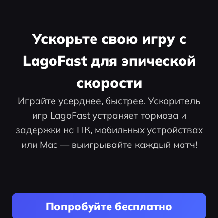
Ускорьте свою игру с
LagoFast для эпической
скорости
Играйте усерднее, быстрее. Ускоритель
игр LagoFast устраняет тормоза и
задержки на ПК, мобильных устройствах
или Mac — выигрывайте каждый матч!
Попробуйте бесплатно