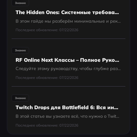
Знание
The Hidden Ones: Системные требования 2025
В этом гайде мы разберём минимальные и рекомендуемые системные требования для ПК, а также требования для Android и iOS. Узнайте: «Запустится ли The Hidden Ones на моём устройстве?»
Последнее обновление: 07/22/2026
Знание
RF Online Next Классы – Полное Руководство
Следуйте этому руководству, чтобы глубже разобраться в особенностях каждого класса в RF Online Next. Независимо от того, предпочитаете ли вы ближний бой, атаки на расстоянии или роли поддержки, понимание классов поможет вам раскрыть весь свой потенциал в
Последнее обновление: 07/22/2026
Знание
Twitch Drops для Battlefield 6: Вся информация в одном месте
В этой статье вы узнаете всё, что нужно о Twitch Drops в Battlefield 6 — как быстро получить награды, как привязать аккаунт и активировать код, а также как обеспечить себе лучший игровой опыт!
Последнее обновление: 07/22/2026