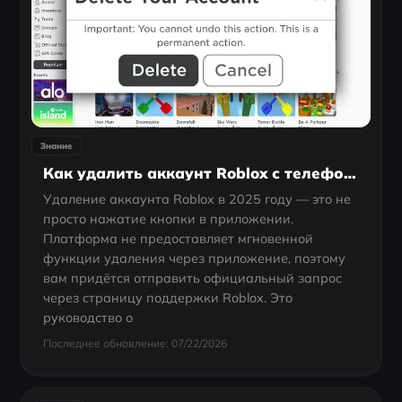
Знание
Как удалить аккаунт Roblox с телефона и компьютера (2025 руковод
Удаление аккаунта Roblox в 2025 году — это не
просто нажатие кнопки в приложении.
Платформа не предоставляет мгновенной
функции удаления через приложение, поэтому
вам придётся отправить официальный запрос
через страницу поддержки Roblox. Это
руководство о
Последнее обновление: 07/22/2026