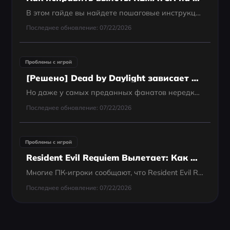
В этом гайде вы найдете пошаговые инструкции, как устранить вылеты REMATCH на ПК.
Последнее обновление: 07/22/2026
Проблемы с игрой
[Решено] Dead by Daylight зависает на экране загрузки: как исправить?
Но даже у самых преданных фанатов нередко возникает раздражающая проблема: Dead by Daylight зависает на экране загрузки и просто не запускается.
Последнее обновление: 07/22/2026
Проблемы с игрой
Resident Evil Requiem Вылетает: Как Исправить Краши, Фризы И Ошибки RE9 На ПК
Многие ПК-игроки сообщают, что Resident Evil Requiem вылетает — от проблем с запуском и зависаний до фатальных D3D-ошибок и чёрного экрана.
Последнее обновление: 07/22/2026