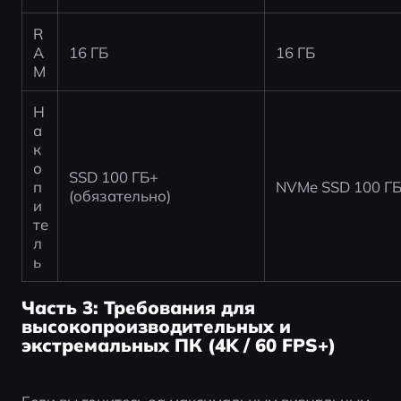
R
A
16 ГБ
16 ГБ
M
Н
а
к
о
SSD 100 ГБ+ 
п
NVMe SSD 100 Г
(обязательно)
и
те
л
ь
Часть 3: Требования для
высокопроизводительных и
экстремальных ПК (4K / 60 FPS+)