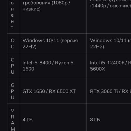
о
требования (1080p / 
(1440p / высокие
н
низкие)
е
н
т
О
Windows 10/11 (версия 
Windows 10/11 (в
С
22H2)
22H2)
C
Intel i5-8400 / Ryzen 5 
Intel i5-12400F / 
P
1600
5600X
U
G
P
GTX 1650 / RX 6500 XT
RTX 3060 Ti / RX
U
V
R
4 ГБ
8 ГБ
A
M