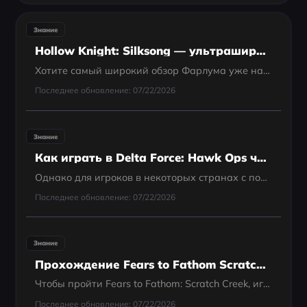
Знание
Hollow Knight: Silksong — ультраширокий гайд (21:9) с первого дня релиза
Хотите самый широкий обзор Фарлума уже на старте? Вот быстрый и чёткий гайд по настройке 21:9 ultrawide в Hollow Knight: Silksong — и что ждать от super-ultrawide 32:9 и консолей.
Последнее обновление: 07/22/2026
Знание
Как играть в Delta Force: Hawk Ops через Steam из любой
Однако для игроков в некоторых странах с политическими ограничениями на доступ к Steam это может стать проблемой. Не переживайте, в этой статье мы расскажем, как безопасно и быстро играть в тестовую версию Delta Force: Hawk Ops через Steam из любой страны
Последнее обновление: 07/22/2026
Знание
Прохождение Fears to Fathom Scratch Creek: полный гайд по кооперативу, концовка и советы
Чтобы пройти Fears to Fathom: Scratch Creek, игрокам нужно провести Тессу и Маркуса через серию психологических хоррор-сценариев. Основное прохождение включает путь к дому священника, выполнение цели с «полотенцем» под лестницей для достижения Down in...
Последнее обновление: 07/22/2026