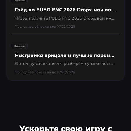
Знание
Гайд по PUBG PNC 2026 Drops: как получить бесплатные награды
Чтобы получить PUBG PNC 2026 Drops, вам нужно привязать свой KRAFTON ID к аккаунту Twitch или Kick и смотреть официальные прямые трансляции в дни проведения события (23–28 июня 2026 года). В награды входят эксклюзивные скины, таблички с именем и...
Последнее обновление: 07/22/2026
Знание
Настройка прицела и лучшие параметры в Delta Force
В этом руководстве мы разберём лучшие настройки автонаведения, способы кастомизации прицела в Delta Force и наиболее эффективные параметры для максимальной производительности.
Последнее обновление: 07/22/2026
Ускорьте свою игру с