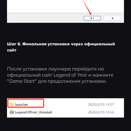
Шаг 6. Финальная установка через официальный
сайт
После установки лаунчера перейдите на 
официальный сайт Legend of Ymir и нажмите 
"Game Start" для продолжения установки.