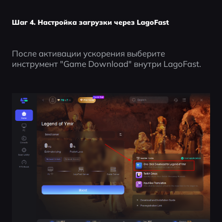
Шаг 4. Настройка загрузки через LagoFast
После активации ускорения выберите 
инструмент "Game Download" внутри LagoFast.