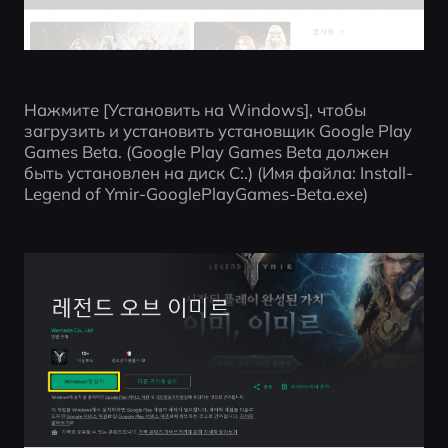
Нажмите [Установить на Windows], чтобы 
загрузить и установить установщик Google Play 
Games Beta. (Google Play Games Beta должен 
быть установлен на диск C:.) (Имя файла: Install-
Legend of Ymir-GooglePlayGames-Beta.exe)