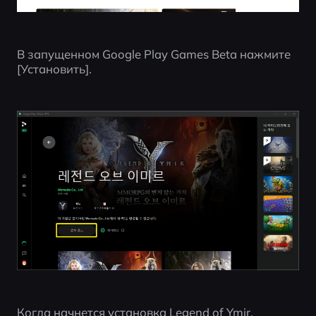
В запущенном Google Play Games Beta нажмите 
[Установить].
Когда начнется установка Legend of Ymir, 