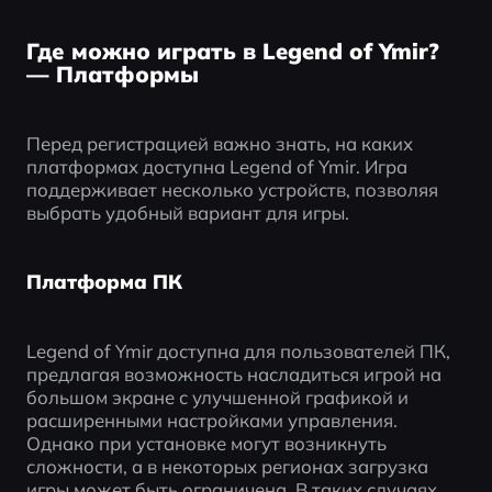
Где можно играть в Legend of Ymir?
— Платформы
Перед регистрацией важно знать, на каких 
платформах доступна Legend of Ymir. Игра 
поддерживает несколько устройств, позволяя 
выбрать удобный вариант для игры.
Платформа ПК
Legend of Ymir доступна для пользователей ПК, 
предлагая возможность насладиться игрой на 
большом экране с улучшенной графикой и 
расширенными настройками управления. 
Однако при установке могут возникнуть 
сложности, а в некоторых регионах загрузка 
игры может быть ограничена. В таких случаях 