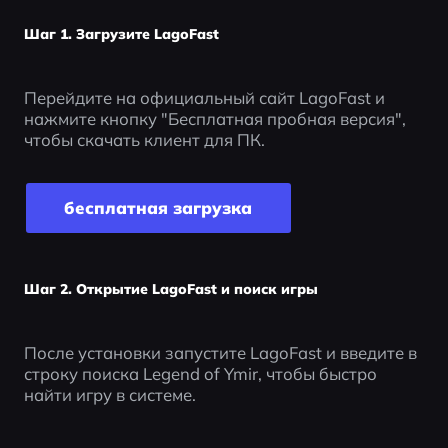
Шаг 1. Загрузите LagoFast
Перейдите на официальный сайт LagoFast и 
нажмите кнопку "Бесплатная пробная версия", 
чтобы скачать клиент для ПК.
бесплатная загрузка
Шаг 2. Открытие LagoFast и поиск игры
После установки запустите LagoFast и введите в 
строку поиска Legend of Ymir, чтобы быстро 
найти игру в системе.