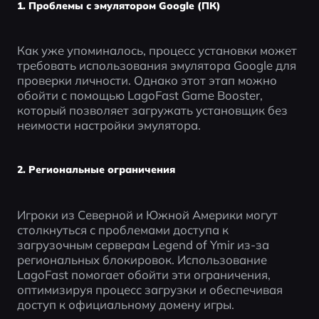
1. Проблемы с эмулятором Google (ПК)
Как уже упоминалось, процесс установки может 
требовать использования эмулятора Google для 
проверки личности. Однако этот этап можно 
обойти с помощью LagoFast Game Booster, 
который позволяет загружать установщик без 
неимости настройки эмулятора.
2. Региональные ограничения
Игроки из Северной и Южной Америки могут 
столкнуться с проблемами доступа к 
загрузочным серверам Legend of Ymir из-за 
региональных блокировок. Использование 
LagoFast помогает обойти эти ограничения, 
оптимизируя процесс загрузки и обеспечивая 
доступ к официальному домену игры.