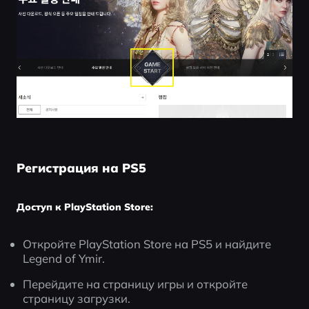
Регистрация на PS5
Доступ к PlayStation Store:
Откройте PlayStation Store на PS5 и найдите 
Legend of Ymir.
Перейдите на страницу игры и откройте 
страницу загрузки.