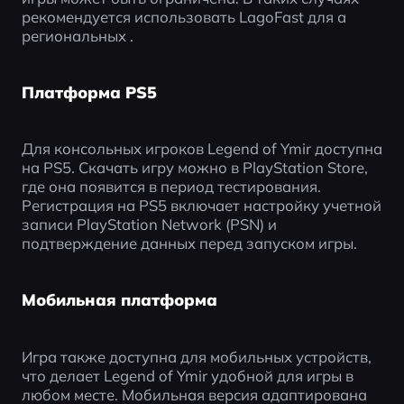
рекомендуется использовать LagoFast для а 
региональных .
Платформа PS5
Для консольных игроков Legend of Ymir доступна 
на PS5. Скачать игру можно в PlayStation Store, 
где она появится в период тестирования. 
Регистрация на PS5 включает настройку учетной 
записи PlayStation Network (PSN) и 
подтверждение данных перед запуском игры.
Мобильная платформа
Игра также доступна для мобильных устройств, 
что делает Legend of Ymir удобной для игры в 
любом месте. Мобильная версия адаптирована 