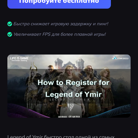
Попробуйте бесплатно
Быстро снижает игровую задержку и пинг!
Увеличивает FPS для более плавной игры!
Legend of Ymir быстро стал одной из самых 