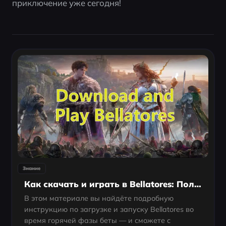
приключение уже сегодня!
Знание
Как скачать и играть в Bellatores: Полное руководство
В этом материале вы найдёте подробную
инструкцию по загрузке и запуску Bellatores во
время горячей фазы беты — и сможете с