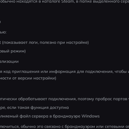
обычно находятся в каталоге Steam, в папке выделенного сер
и
ью:
at (показывает логи, полезно при настройке)
новый режим)
ализации
я код приглашения или информация для подключения, чтобы и
мости от версии настройки)
тически обрабатывает подключения, поэтому проброс портов ч
ре, если такая функция доступна
олняемый файл сервера в брандмауэре Windows
ключиться, обычно это связано с брандмауэром или сетевыми ог