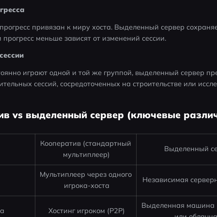
огресса
прогресс привязан к миру хоста. Выделенный сервер сохраняе
и прогресс меньше зависят от изменений сессии. 
сессии
тоянно играют одной и той же группой, выделенный сервер пре
ительных сессий, сосредоточенных на строительстве или иссле
тив vs выделенный сервер (ключевые разли
Кооператив (стандартный 
Выделенный с
мультиплеер)
Мультиплеер через одного 
Независимая серверн
игрока-хоста
Выделенная машина (
ра
Хостинг игроком (P2P)
или облачна