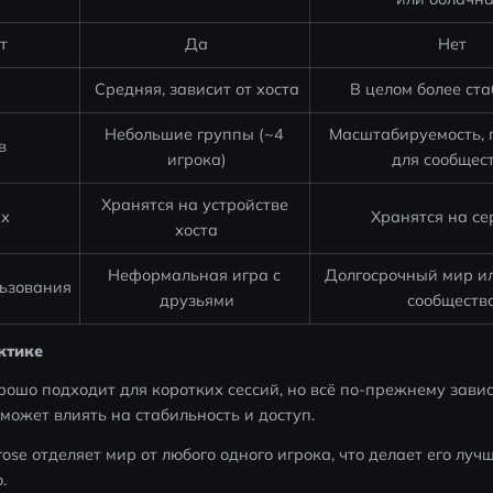
т
Да
Нет
Средняя, зависит от хоста
В целом более ст
Небольшие группы (~4 
Масштабируемость, 
в
игрока)
для сообщес
Хранятся на устройстве 
ых
Хранятся на се
хоста
Неформальная игра с 
Долгосрочный мир ил
ьзования
друзьями
сообществ
ктике
шо подходит для коротких сессий, но всё по-прежнему зависит
 может влиять на стабильность и доступ.
se отделяет мир от любого одного игрока, что делает его лучш
. 