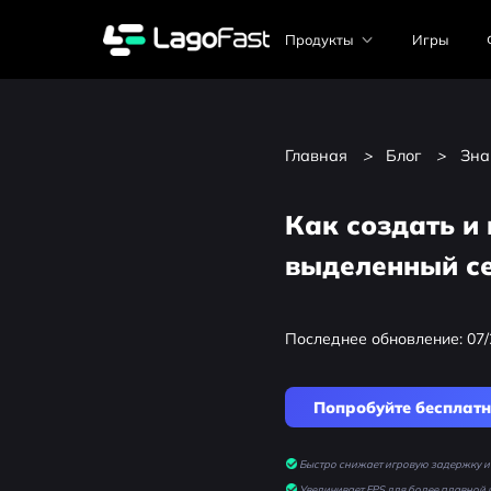
Продукты
Игры
Главная
>
Блог
>
Зна
Как создать и
выделенный се
Последнее обновление: 07/
Попробуйте бесплат
Быстро снижает игровую задержку и 
Увеличивает FPS для более плавной 