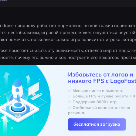
rose поначалу работает нормально, но как только начинаютс
тся нестабильным, игровой процесс может ощущаться неустой
ют замечать, насколько сильно игра зависит от игрока, котор
se помогает снизить эту зависимость, отделяя мир от подключ
знаете, почему это важно и как настроить его пошагово просты
Избавьтесь от лагов и
низкого FPS с LagoFast
✅ Меньше пинга и вылетов.
✅ Больше FPS и лучше работа ПК
✅ Поддержка 8000+ игр.
✅ Стабильный коннект и смена 
региона.
бесплатная загрузка