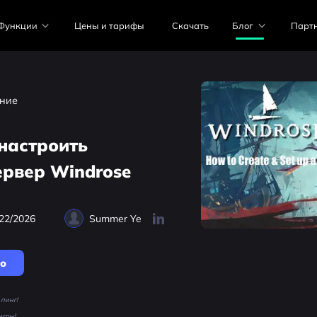
Функции
Цены и тарифы
Скачать
Блог
Парт
ние
 настроить
рвер Windrose
22/2026
Summer Ye
но
пинг!
игры!