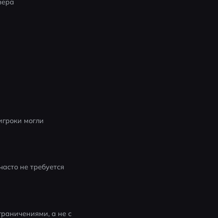
вера
гроки могли 
асто не требуется
раничениями, а не с 