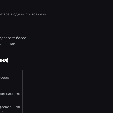
т всё в одном постоянном 
длагает более 
довании. 
чия)
ервер
ая система
локальная 
я)