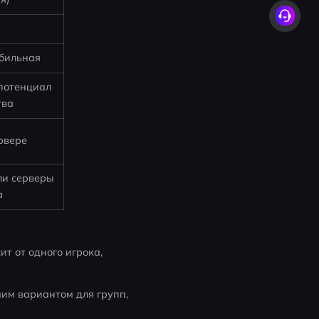
абильная
потенциал 
тва
рвере
и серверы 
а
 от одного игрока, 
им вариантом для групп, 