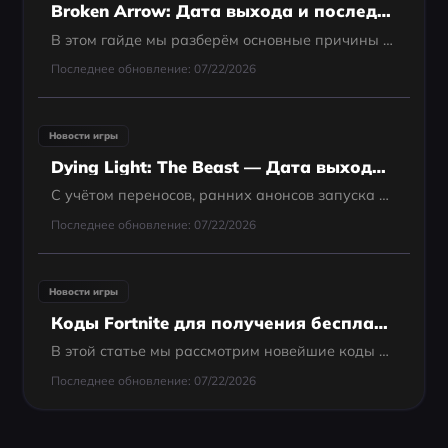
Broken Arrow: Дата выхода и последние новости
В этом гайде мы разберём основные причины таких сбоев, способы проверки статуса серверов, эффективные решения и то, как LagoFast может улучшить ваше подключение и общее качество геймплея.
Последнее обновление: 07/22/2026
Новости игры
Dying Light: The Beast — Дата выхода и подробности
С учётом переносов, ранних анонсов запуска и уточнения деталей по платформам, вот всё, что вам нужно знать: дата выхода, платформы, мультиплеер, издания и многое другое.
Последнее обновление: 07/22/2026
Новости игры
Коды Fortnite для получения бесплатных наград в 2024 году
В этой статье мы рассмотрим новейшие коды активации Fortnite для бесплатных наград, таких как бесплатные V-Bucks, эмоции, костюмы и многое другое.
Последнее обновление: 07/22/2026