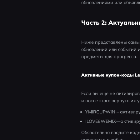
обновлениями или объявле
Часть 2: Актуальн
Ниже представлены самые 
обновлений или событий и
предметы для прогресса. 
Активные купон-коды Leg
Если вы еще не активирова
и после этого вернуть их 
YMIRCUPWIN – активиру
ILOVE8WEMIX—активиру
Обязательно вводите коды
привести к ошибке. 