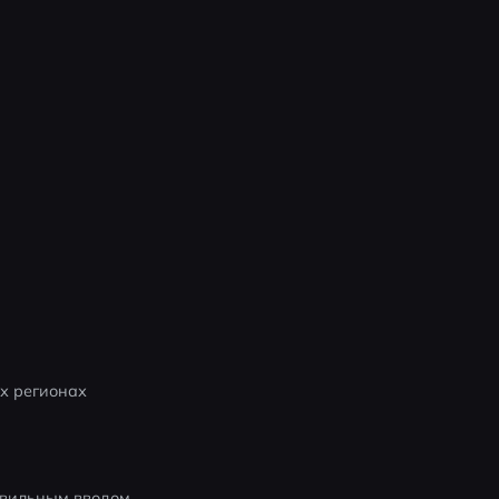
х регионах
равильным вводом.