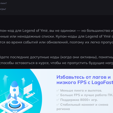
пинг!
игры!
он-код для Legend of Ymir, вы не одиноки — но большинство и
нные или ненадежные списки. Купон-коды для Legend of Ymir 
ся во время событий или обновлений, поэтому их легко пропуст
йдете последние доступные коды (когда они активны), понятн
пособы оставаться в курсе, чтобы не пропустить будущие наг
Избавьтесь от лагов и
низкого FPS с LagoFast
✅ Меньше пинга и вылетов.
✅ Больше FPS и лучше работа ПК
✅ Поддержка 8000+ игр.
✅ Стабильный коннект и смена 
региона