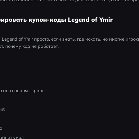
вировать купон-коды Legend of Ymir
Legend of Ymir просто, если знать, где искать, но многие игро
, почему код не работает. 
u на главном экране
nt
да
равить код