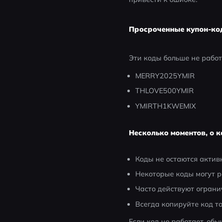
Просроченные купон-к
Эти коды больше не работ
MERRY2025YMIR
THLOVE500YMIR
YMIRTH1KWEMIX
Несколько моментов, о к
Коды не остаются актив
Некоторые коды могут р
Часто действуют ограни
Всегда копируйте код т
Если код не работает, обы