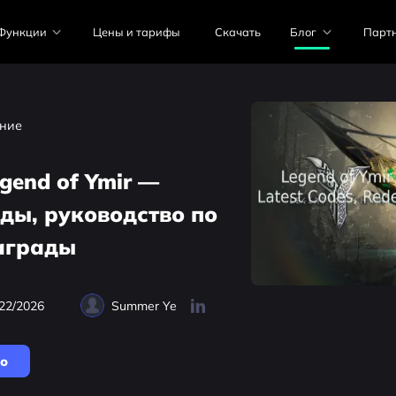
Функции
Цены и тарифы
Скачать
Блог
Парт
ние
gend of Ymir —
ды, руководство по
аграды
22/2026
Summer Ye
но