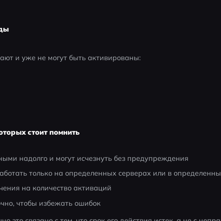
оды
ают и уже не могут быть активированы:
оторых стоит помнить
ными надолго и могут исчезнуть без предупреждения
аботать только на определенных серверах или в определенны
чения на количество активаций
очно, чтобы избежать ошибок
чно это связано с тем, что срок его действия истек, а не с неп