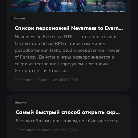
Знание
Список персонажей Neverness to Everness
Neverness to Everness (NTE) — это предстоящая
бесплатная action RPG с открытым миром,
разработанная Hotta Studio, создателями Tower
of Fantasy. Действие игры разворачивается в
сверхъестественном городском мегаполисе
Хетеро, где сочетаются...
Последнее обновление: 06/09/2026
Знание
Самый быстрый способ открыть скрытый уровень в Split Fiction
В этом гайде мы расскажем, как быстрее всего открыть скрытые уровни в Split Fiction и сэкономить время и силы.
Последнее обновление: 07/22/2026