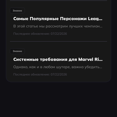
Знание
Самые Популярные Персонажи League of Legends в 2025 году
В этой статье мы рассмотрим лучших чемпионов League of Legends, которых стоит знать в 2025 году – от новых дополнений до важных выборов для начинающих.
Последнее обновление: 07/22/2026
Знание
Системные требования для Marvel Rivals на ПК — Полное руководств
Однако, как и в любом шутере, важно убедиться, что ваш ПК может справиться с игрой на оптимальном уровне производительности. В этой статье мы расскажем обо всех системных требованиях для Marvel Rivals и о том, как оптимизировать игровой процесс с помощью
Последнее обновление: 07/22/2026