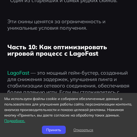
Один из старейших и самых редких скинов.
Эти скины ценятся за ограниченность и 
уникальные условия получения.
Часть 10: Как оптимизировать
игровой процесс с LagoFast
LagoFast
 — это мощный гейм-бустер, созданный 
для снижения задержек, улучшения пинга и 
стабилизации сетевого соединения, обеспечивая 
более плавную игру. Если вы сталкиваетесь с 
лагами или хотите просто повысить 
Мы используем файлы cookie и собираем обезличенные данные о
производительность, LagoFast — быстрый и 
пользователях для улучшения работы сайта, персонализации контента,
анализа производительности и показа целевой рекламы. Нажимая
удобный способ ускорить подключение.
кнопку «Принять», вы даете согласие на обработку таких данных.
Подробнее.
Как пользоваться LagoFast:
Принять
Отказаться