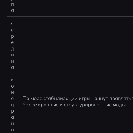
п
а
С
е
р
е
д
и
н
а
–
к
о
н
е
По мере стабилизации игры начнут появлятьс
ц 
более крупные и структурированные моды
р
а
н
н