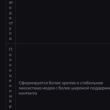
ег
о 
д
о
ст
у
п
а
П
о
л
н
о
ц
е
Сформируется более зрелая и стабильная 
н
экосистема модов с более широкой поддержк
н
контента
ы
й 
р