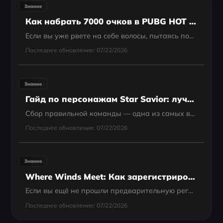
Знание
Как набрать 7000 очков в PUBG HOT Drop Rush
Если вы уже рвете на себе волосы, пытаясь понять, как набрать 7000 очков в HOT Drop Rush, знайте — вы точно не одиноки. Новая веб-мини-игра PUBG поначалу кажется обманчиво простой, но очень быстро превращается в жестокую проверку реакции. А поскольку...
Последнее обновление: 07/22/2026
Знание
Гайд по персонажам Star Savior: лучший тир-лист персонажей Star Savior
Сбор правильной команды — одна из самых важных составляющих прогресса в Star Savior. В игре доступно множество героев, каждый со своими способностями и ролью, поэтому понимание сильных сторон различных персонажей Star Savior может существенно повлиять...
Последнее обновление: 07/22/2026
Знание
Where Winds Meet: Как зарегистрироваться в России
Если вы ещё не прошли предварительную регистрацию — не переживайте, весь процесс займёт всего минуту. Ниже подробно описано, как это сделать шаг за шагом, независимо от того, из какой страны вы играете.
Последнее обновление: 07/22/2026