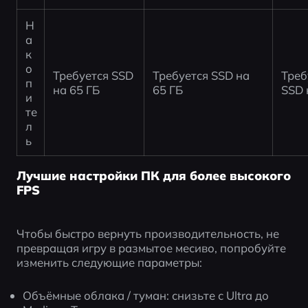
Н
а
к
о
Требуется SSD 
Требуется SSD на 
Треб
п
на 65 ГБ
65 ГБ
SSD 
и
те
л
ь
Лучшие настройки ПК для более высокого
FPS
Чтобы быстро вернуть производительность, не 
превращая игру в размытое месиво, попробуйте 
изменить следующие параметры:
Объёмные облака / туман: снизьте с Ultra до 