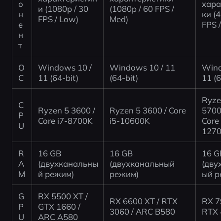
о
хара
и (1080p / 30 
(1080p / 60 FPS / 
н
ки (4
FPS / Low)
Med)
е
FPS /
н
т
О
Windows 10 / 
Windows 10 / 11 
Wind
С
11 (64-bit)
(64-bit)
11 (6
Ryze
C
Ryzen 5 3600 / 
Ryzen 5 3600 / Core 
5700
P
Core i7-8700K
i5-10600K
Core 
U
127
R
16 GB 
16 GB 
16 G
A
(двухканальны
(двухканальный 
(дву
M
й режим)
режим)
ый р
G
RX 5500 XT / 
RX 6600 XT / RTX 
RX 7
P
GTX 1660 / 
3060 / ARC B580
RTX 
U
ARC A580