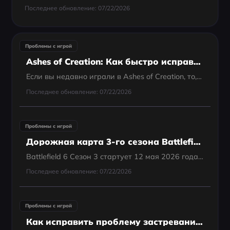
Последнее обновление: 07/22/2026
Проблемы с игрой
Ashes of Creation: Как быстро исправить ошибки EAC
Если вы недавно играли в Ashes of Creation, то, скорее всего, провели больше времени, разбираясь с EAC, чем сражаясь в игре.
Последнее обновление: 07/22/2026
Проблемы с игрой
Дорожная карта 3-го сезона Battlefield 6: даты выхода, карты, режимы и оружие
Battlefield 6 Сезон 3 стартует 12 мая 2026 года в 4:00 PT / 12:00 UTC , а дорожная карта разделена на три обновления: Warlords: Supremacy — 12 мая, Blastpoint — 9 июня и High-Value Target — 30 июня .
Последнее обновление: 07/22/2026
Проблемы с игрой
Как исправить проблему застревания на экране загрузки в Valorant