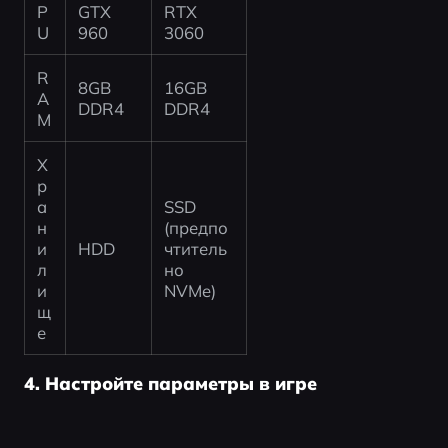
P
GTX 
RTX 
U
960
3060
R
8GB 
16GB 
A
DDR4
DDR4
M
Х
р
а
SSD 
н
(предпо
и
HDD
чтитель
л
но 
и
NVMe)
щ
е
4. Настройте параметры в игре