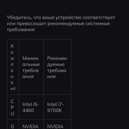
Убедитесь, что ваше устройство соответствует 
или превосходит рекомендуемые системные 
требования:
К
о
м
Миним
Рекомен
п
альные 
дуемые 
о
требов
требова
н
ания
ния
е
нт
C
Intel i5-
Intel i7-
P
4460
9700K
U
G
NVIDIA 
NVIDIA 