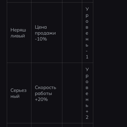
У
р
о
Цена 
в
Неряш
продажи 
е
ливый
-10%
н
ь 
-
1
У
р
о
Скорость 
в
Серьез
работы 
е
ный
+20%
н
ь 
+
2