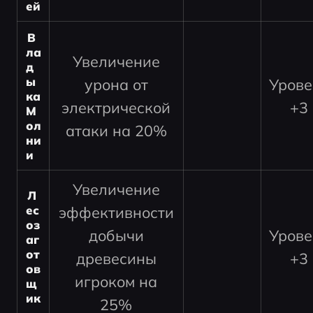
ей
В
ла
Увеличение
д
ы
урона от
Урове
ка 
электрической
+3
М
ол
атаки на 20%
ни
и
Увеличение
Л
ес
эффективности
оз
добычи
Урове
аг
от
древесины
+3
ов
игроком на
щ
ик
25%