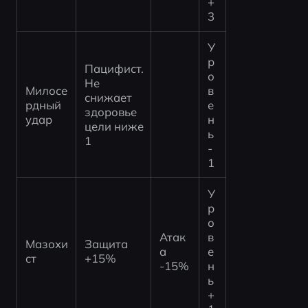
+
3
У
р
Пацифист. 
о
Не 
Милосе
в
снижает 
рдный 
е
здоровье 
удар
н
цели ниже 
ь 
1
-
1
У
р
о
Атак
в
Мазохи
Защита 
а 
е
ст
+15%
-15%
н
ь 
+