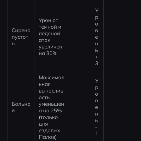
У
р
Урон от 
о
темной и 
Сирена 
в
ледяной 
пустот
е
атак 
ы
н
увеличен 
ь 
на 30%
+
3
Максимал
У
ьная 
р
вынослив
о
ость 
в
Больно
уменьшен
е
й
а на 25% 
н
(только 
ь 
для 
-
ездовых 
1
Палов)