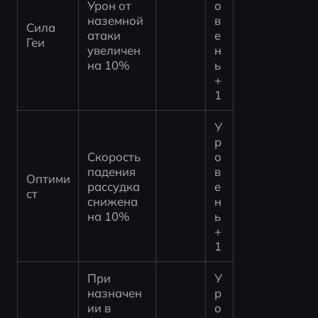
Урон от 
о
наземной 
в
Сила 
атаки 
е
Геи
увеличен 
н
на 10%
ь 
+
1
У
р
Скорость 
о
падения 
в
Оптими
рассудка 
е
ст
снижена 
н
на 10%
ь 
+
1
При 
У
назначен
р
ии в 
о