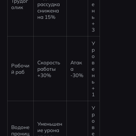
Трудог
рассудка 
е
олик
снижена 
н
на 15%
ь 
+
3
У
р
о
Скорость 
Атак
в
Рабочи
работы 
а 
е
й раб
+30%
-30%
н
ь 
+
1
У
р
о
Уменьшен
Водоне
в
ие урона 
прониц
е