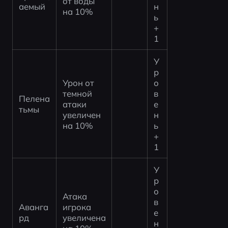
от воды 
аемый
н
на 10%
ь 
+
1
У
р
Урон от 
о
темной 
в
Пелена 
атаки 
е
тьмы
увеличен 
н
на 10%
ь 
+
1
У
р
о
Атака 
в
Аванга
игрока 
е
рд
увеличена 
н