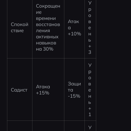
У
Сокращен
р
ие 
о
времени 
Атак
в
Спокой
восстанов
а 
е
ствие
ления 
+10%
н
активных 
ь 
навыков 
+
на 30%
3
У
р
о
Защи
в
Атака 
Садист
та 
е
+15%
-15%
н
ь 
+
1
У