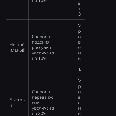
на 10%
ь 
+
3
У
р
Скорость 
о
падения 
в
Нестаб
рассудка 
е
ильный
увеличена 
н
на 10%
ь 
-
1
У
р
Скорость 
о
передвиж
в
Быстры
ения 
е
й
увеличена 
н
на 30%
ь 