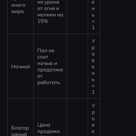
ие урона 
е
иного 
от огня и 
н
мира
молнии на 
ь 
15%
+
1
У
р
Пал не 
о
спит 
в
ночью и 
Ночной
е
продолжа
н
ет 
ь 
работать
+
1
У
р
о
Цена 
в
Благор
продажи 
е
одный