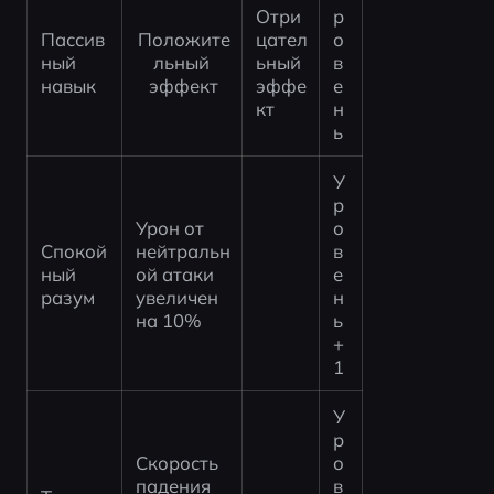
Отри
р
Пассив
Положите
цател
о
ный 
льный 
ьный 
в
навык
эффект
эффе
е
кт
н
ь
У
р
Урон от 
о
Спокой
нейтральн
в
ный 
ой атаки 
е
разум
увеличен 
н
на 10%
ь 
+
1
У
р
Скорость 
о
падения 
в