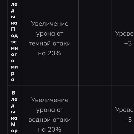
ла
д
ы
Увеличение
ка 
П
урона от
Урове
од
зе
темной атаки
+3
мн
на 20%
ог
о 
ми
р
а
В
Увеличение
ла
д
урона от
Урове
ы
ка 
водной атаки
+3
М
на 20%
ор