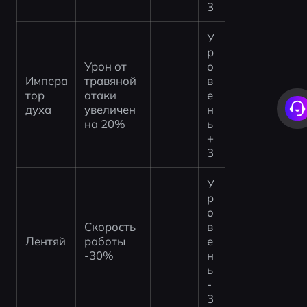
3
У
р
Урон от 
о
Импера
травяной 
в
тор 
атаки 
е
духа
увеличен 
н
на 20%
ь 
+
3
У
р
о
Скорость 
в
Лентяй
работы 
е
-30%
н
ь 
-
3