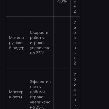
-50%
ь 
+
2
У
р
Скорость 
о
Мотиви
работы 
в
рующи
игрока 
е
й лидер
увеличена 
н
на 25%
ь 
+
2
У
р
Эффектив
о
ность 
в
Мастер 
добычи 
е
шахты
игрока 
н
увеличена 
ь 
на 25%