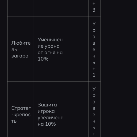
+
3
У
р
о
Уменьшен
Любите
в
ие урона 
ль 
е
от огня на 
загара
н
10%
ь 
+
1
У
р
о
Защита 
Стратег
в
игрока 
-крепос
е
увеличена 
ть
н
на 10%
ь 
+