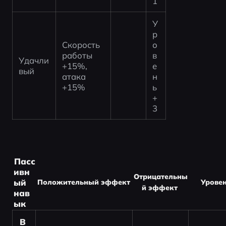
1
У
р
Скорость 
о
работы 
в
Удачли
+15%, 
е
вый
атака 
н
+15%
ь 
+
3
Пасс
ивн
Отрицательны
ый 
Положительный эффект
Урове
й эффект
нав
ык
В