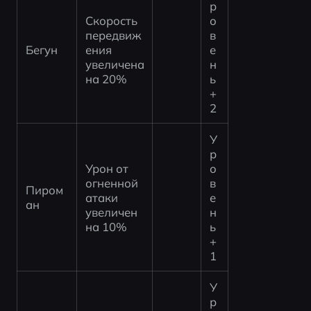
р
Скорость 
о
передвиж
в
Бегун
ения 
е
увеличена 
н
на 20%
ь 
+
2
У
р
Урон от 
о
огненной 
в
Пиром
атаки 
е
ан
увеличен 
н
на 10%
ь 
+
1
У
р