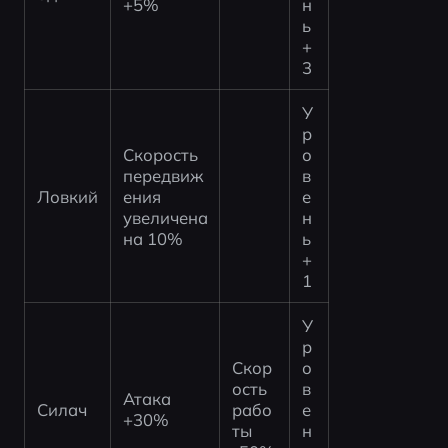
+5%
н
ь 
+
3
У
р
Скорость 
о
передвиж
в
Ловкий
ения 
е
увеличена 
н
на 10%
ь 
+
1
У
р
Скор
о
ость 
в
Атака 
Силач
рабо
е
+30%
ты 
н