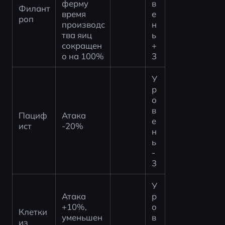
ферму 
в
Филант
время 
е
роп
производс
н
тва яиц 
ь 
сокращен
+
о на 100%
3
У
р
о
в
Пациф
Атака 
е
ист
-20%
н
ь 
-
3
У
Атака 
р
+10%, 
о
Клетки 
уменьшен
в
из 