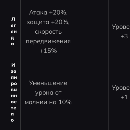
Атака +20%,
Л
защита +20%,
ег
Урове
скорость
ен
+3
д
передвижения
а
+15%
И
зо
ли
Уменьшение
ро
Урове
ва
урона от
нн
+1
молнии на 10%
ое 
те
л
о