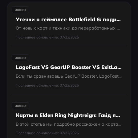
Знание
Утечки о геймплее Battlefield 6: подробный гайд 2025 года
От новых карт и техники до переработанных механик и системы матчмейкинга — ниже собраны все известные на сегодняшний день детали.
Последнее обновление: 07/22/2026
Знание
LagoFast VS GearUP Booster VS ExitLag — Кто Лучше?
Если ты сравниваешь GearUP Booster, LagoFast и ExitLag, значит, во время игры что-то идёт не так, хотя интернет вроде бы “должен быть нормальным”.
Последнее обновление: 07/22/2026
Знание
Карты в Elden Ring Nightreign: Гайд по прохождению
В этой статье мы подробно расскажем о картах в Elden Ring Nightreign и представим известные на данный момент иконки, которые помогут вам легче ориентироваться в игре.
Последнее обновление: 07/22/2026