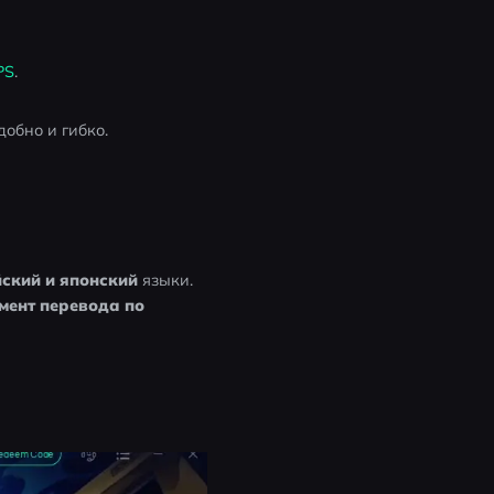
PS
.
обно и гибко.
ский и японский
 языки. 
мент перевода по 