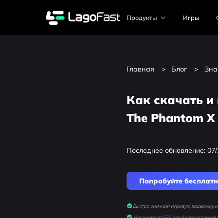
Продукты
Игры
Главная
>
Блог
>
Зна
Как скачать и 
The Phantom X
Последнее обновление: 07/
Попробуйте бесплат
Быстро снижает игровую задержку и 
Увеличивает FPS для более плавной 