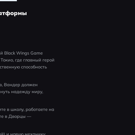
платформы
й Black Wings Game 
окио, где главный герой 
твенную способность 
, Вандер должен 
нуть надежду миру, 
е в школу, работаете на 
те в Дворцы — 
й) и новую механику 