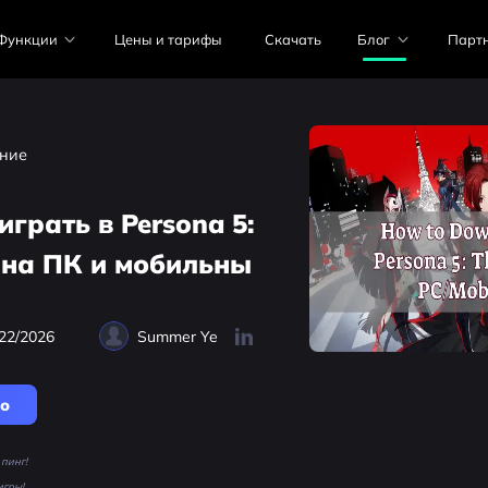
Функции
Цены и тарифы
Скачать
Блог
Парт
ние
играть в Persona 5:
 на ПК и мобильны
22/2026
Summer Ye
но
пинг!
игры!