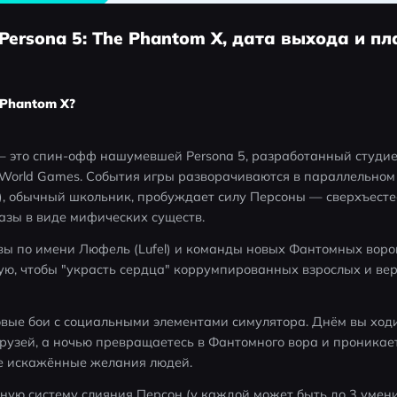
 Persona 5: The Phantom X, дата выхода и 
 Phantom X?
 — это спин-офф нашумевшей Persona 5, разработанный студие
t World Games. События игры разворачиваются в параллельном Т
), обычный школьник, пробуждает силу Персоны — сверхъестес
азы в виде мифических существ.
вы по имени Люфель (Lufel) и команды новых Фантомных воров
ю, чтобы "украсть сердца" коррумпированных взрослых и вер
вые бои с социальными элементами симулятора. Днём вы ходит
рузей, а ночью превращаетесь в Фантомного вора и проникае
е искажённые желания людей.
ую систему слияния Персон (у каждой может быть до 3 умени