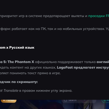
приоритет игр в системе предотвращает вылеты и 
просадки F
орм: работает как на ПК, так и на мобильных устройствах. Уд
tom x Pусский язык
a 5: The Phantom X
 официально поддерживает только 
англий
деть контент на других языках, 
LagoFast предлагает инстру
оляет понимать текст прямо в игре.
одчик по скриншоту:
t Translate
 в правом нижнем углу экрана.