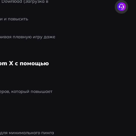
 Download (Загрузка в 
и и повысить 
чивая плавную игру даже 
tom X с помощью
еров, который повышает 
для минимального пинга 