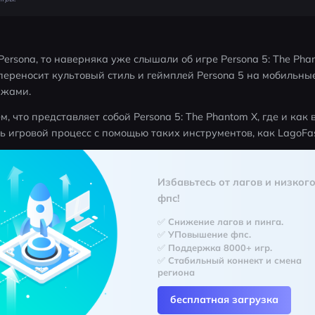
ersona, то наверняка уже слышали об игре Persona 5: The Phan
переносит культовый стиль и геймплей Persona 5 на мобильные
жами. 
, что представляет собой Persona 5: The Phantom X, где и как в
ть игровой процесс с помощью таких инструментов, как LagoFas
Избавьтесь от лагов и низкого
фпс!
✅ Снижение лагов и пинга.
✅ УПовышение фпс.
✅ Поддержка 8000+ игр.
✅ Стабильный коннект и смена 
региона
бесплатная загрузка