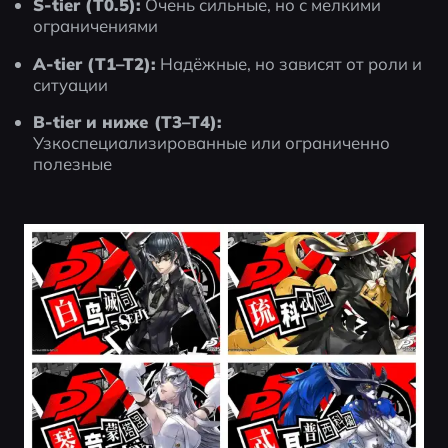
S-tier (T0.5):
 Очень сильные, но с мелкими 
ограничениями
A-tier (T1–T2):
 Надёжные, но зависят от роли и 
ситуации
B-tier и ниже (T3–T4):
Узкоспециализированные или ограниченно 
полезные