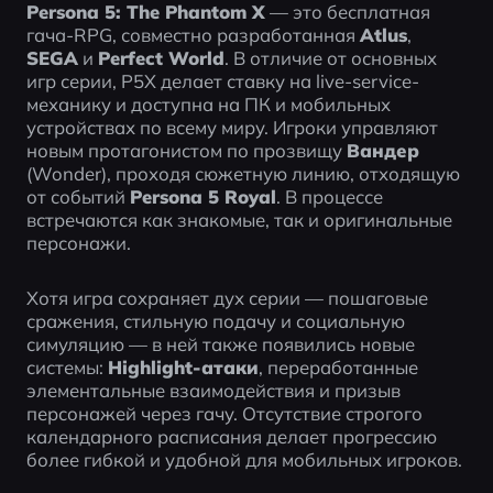
Persona 5: The Phantom X
 — это бесплатная 
гача-RPG, совместно разработанная 
Atlus
, 
SEGA
 и 
Perfect World
. В отличие от основных 
игр серии, P5X делает ставку на live-service-
механику и доступна на ПК и мобильных 
устройствах по всему миру. Игроки управляют 
новым протагонистом по прозвищу 
Вандер
(Wonder), проходя сюжетную линию, отходящую 
от событий 
Persona 5 Royal
. В процессе 
встречаются как знакомые, так и оригинальные 
персонажи.
Хотя игра сохраняет дух серии — пошаговые 
сражения, стильную подачу и социальную 
симуляцию — в ней также появились новые 
системы: 
Highlight-атаки
, переработанные 
элементальные взаимодействия и призыв 
персонажей через гачу. Отсутствие строгого 
календарного расписания делает прогрессию 
более гибкой и удобной для мобильных игроков.