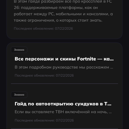
В этом гайде разбираем всё про кроссплей в FC
26: поддерживаемые платформы, как он
работает между PC, мобильными и консолями, а
также ограничения, о которых стоит знать.
Последнее обновление: 07/22/2026
Знание
Все персонажи и скины Fortnite — как их изменить?
В этом подробном руководстве мы расскажем всё, что нужно знать о персонажах Fortnite: как их разблокировать, какие скины наиболее популярны и какие предыстории у них есть. Также поделимся советами о том, как улучшить игровой процесс с помощью таких инстру
Последнее обновление: 07/22/2026
Знание
Гайд по автооткрытию сундуков в TBH Task Bar Hero: как открывать сундуки быстрее
Если вы оставляете TBH включённой на ночь, автоматическое открытие сундуков поможет сократить количество ручных кликов и не даст наградам за сундуки скапливаться из-за кулдаунов или ограничений инвентаря.
Последнее обновление: 07/22/2026