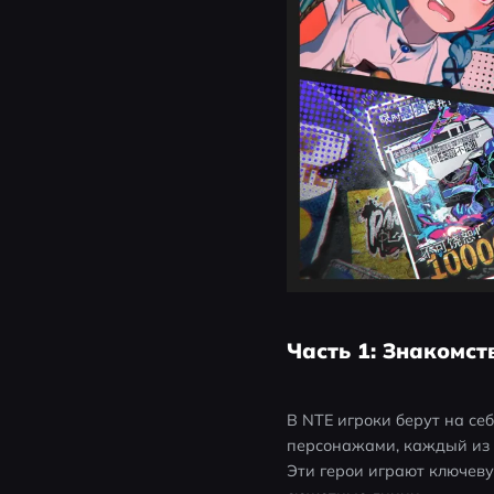
Часть 1: Знакомст
В NTE игроки берут на се
персонажами, каждый из к
Эти герои играют ключеву