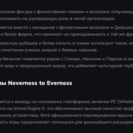
Высокая фигура с фиолетовыми глазами и волосами, излучающа
 указывать на руководящую роль в некой организации.
ляется вместе с женщиной с фиолетовыми волосами и Девушкой
 и белая форма, что намекает на принадлежность к той же фр
 красную рубашку и белое пальто, а также использует посох, 
 о сочетании ученых знаний и боевых навыков.
:
 Мельком появляется рядом с Сакири, Наналли и Парнем в очк
 веер и традиционный наряд, что добавляет культурной глуб
ы Neverness to Everness
овится к выходу на нескольких платформах, включая PC (Windows)
ся на Unreal Engine 5, что обеспечивает высокое качество граф
зных устройствах. Хотя официального подтверждения версии д
мость игры предполагает потенциал для дальнейшего расшире