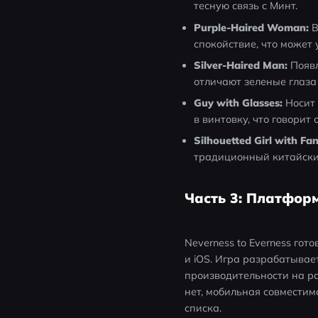
тесную связь с Минт.
Purple-Haired Woman:
 
спокойствие, что может
Silver-Haired Man:
 Появ
отличают зеленые глаза
Guy with Glasses:
 Носит
в винтовку, что говорит
Silhouetted Girl with Fan
традиционный китайский
Часть 3: Платформ
Neverness to Everness гот
и iOS. Игра разрабатывает
производительности на ра
нет, мобильная совмести
списка.