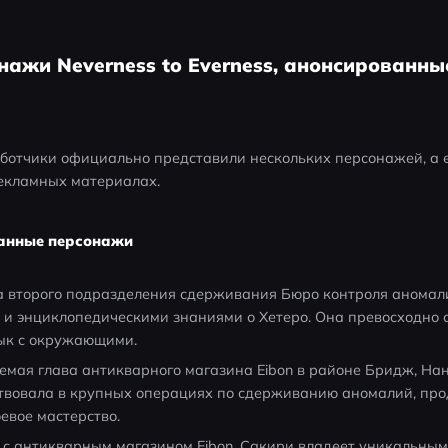
онажи Neverness to Everness, анонсированн
ботчики официально представили нескольких персонажей, а е
рекламных материалах.
анные персонажи
а второго подразделения сдерживания Бюро контроля аномали
и энциклопедическими знаниями о Хетеро. Она превосходно 
зык с окружающими.
емая глава антикварного магазина Eibon в районе Бридж, На
твовала в крупных операциях по сдерживанию аномалий, про
евое мастерство.
я с антикварным магазином Eibon, Сакири владеет уникальным