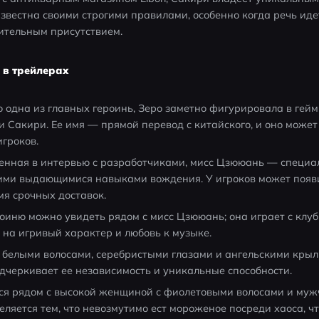
звестна своими строгими правилами, особенно когда речь идет
ительным присутствием.
 в трейлерах
 одна из главных героинь, Зеро заметно фигурировала в гейм
и Сакири. Ее имя — прямой перевод с китайского, и оно может 
игроков.
енная в интервью с разработчиками, мисс Цзююань — специал
оими выдающимися навыками вождения. У игроков может появи
мя срочных доставок.
роиню можно увидеть рядом с мисс Цзююань; она играет с клуб
 на игривый характер и любовь к музыке.
 белыми волосами, серебристыми глазами и ангельскими крыль
одчеркивает ее независимость и уникальные способности.
ся рядом с высокой женщиной с фиолетовыми волосами и муж
ляется тем, что невозмутимо ест мороженое посреди хаоса, чт