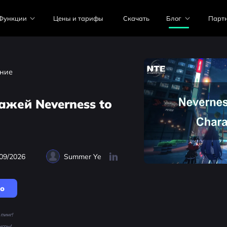
Функции
Цены и тарифы
Скачать
Блог
Парт
ние
ажей Neverness to
09/2026
Summer Ye
но
пинг!
игры!