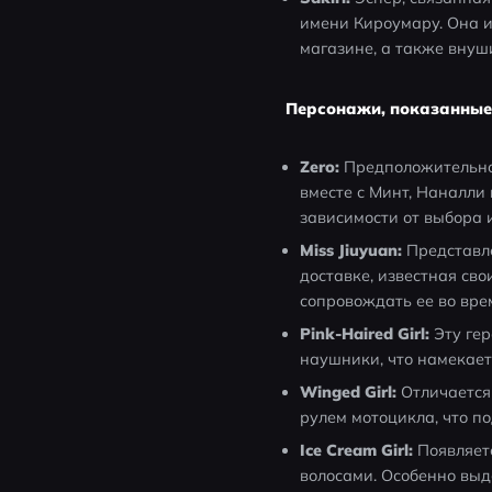
имени Кироумару. Она и
магазине, а также внуш
Персонажи, показанные
Zero:
 Предположительно
вместе с Минт, Наналли 
зависимости от выбора 
Miss Jiuyuan:
 Представл
доставке, известная св
сопровождать ее во вре
Pink-Haired Girl:
 Эту ге
наушники, что намекает
Winged Girl:
 Отличается
рулем мотоцикла, что п
Ice Cream Girl:
 Появляет
волосами. Особенно выде