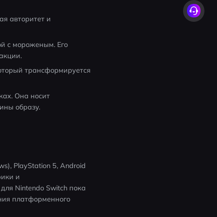
я авторитет и 
 с мороженым. Его 
акции.
который трансформируется 
ах. Она носит 
ины образу.
, PlayStation 5, Android 
ики и 
ля Nintendo Switch пока 
ния платформенного 