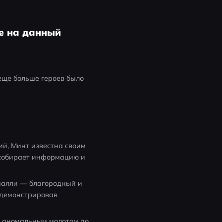
ые на данный
ще больше героев было 
й, Минт известна своим 
собирает информацию и 
налли — благородный и 
демонстрировав 
 аномальным молотом по 