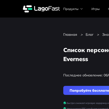
Продукты
Игры
Главная
>
Блог
>
Зна
Список персон
Everness
Последнее обновление: 06/
Попробуйте бесплат
Быстро снижает игровую задержку и 
Увеличивает FPS для более плавной 