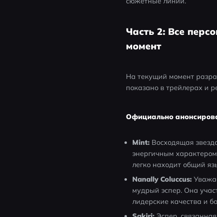
сюжетные линии.
Часть 2: Все перс
момент
На текущий момент разра
показано в трейлерах и 
Официально анонсиров
Mint:
 Восходящая звезд
энергичным характером 
легко находит общий я
Nanally Coluccus:
 Уважа
мудрый эспер. Она учас
лидерские качества и бо
Sakiri:
 Эспер, связанна