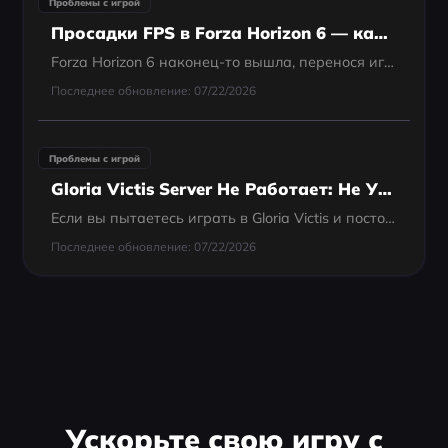
Проблемы с игрой
Просадки FPS в Forza Horizon 6 — как исправить фризы и низкий FPS на ПК
Forza Horizon 6 наконец-то вышла, перенося игроков в захватывающие дух, залитые неоном пейзажи Японии. Обещание высокоскоростных гонок по оживлённым городским улицам и спокойной сельской местности звучит невероятно захватывающе. Однако для многих...
Последнее обновление: 07/22/2026
Проблемы с игрой
Gloria Victis Server Не Работает: Не Удается Подключиться К Серверу (Руководство По Исправлению)
Если вы пытаетесь играть в Gloria Victis и постоянно сталкиваетесь с ошибками вроде: «Не удается подключиться к серверу» «Подключение к серверам Steam…» зависает Обслуживание серверов / нет доступных серверов Вы не одиноки. Эта проблема...
Последнее обновление: 07/22/2026
Ускорьте свою игру с