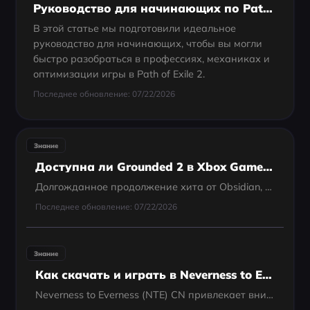
Руководство для начинающих по Path of Exile 2: всё, что вам нужн
В этой статье мы подготовили идеальное
руководство для начинающих, чтобы вы могли
быстро разобраться в профессиях, механиках и
оптимизации игры в Path of Exile 2.
Последнее обновление: 07/22/2026
Знание
Доступна ли Grounded 2 в Xbox Game Pass?
Долгожданное продолжение хита от Obsidian, посвящённого выживанию в микромире, наконец-то вышло. И если вы задаётесь вопросом — доступна ли Grounded 2 в Xbox Game Pass, — ответ однозначный: да.
Последнее обновление: 07/22/2026
Знание
Как скачать и играть в Neverness to Everness (NTE) CN
Neverness to Everness (NTE) CN привлекает внимание игроков, которые хотят получить ранний доступ к новейшему контенту и игровому процессу до глобального релиза. Однако попасть в китайскую версию не всегда просто из-за региональных ограничений,...