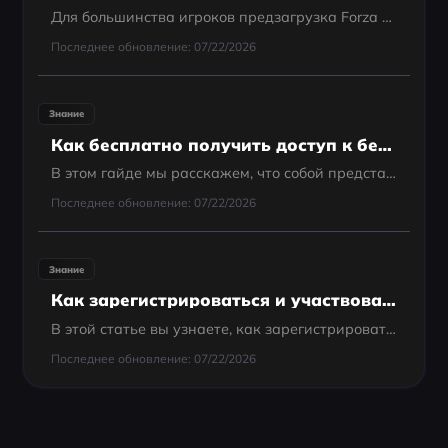
Для большинства игроков предзагрузка Forza Horizon 6 уже доступна. Microsoft обычно открывает предзагрузку за 1–2 недели до официального релиза.
Последнее обновление: 07/22/2026
Знание
Как бесплатно получить доступ к бета-тесту Chrono Odyssey
В этом гайде мы расскажем, что собой представляет закрытая бета, как она работает и — главное — как бесплатно получить доступ к тесту.
Последнее обновление: 07/22/2026
Знание
Как зарегистрироваться и участвовать в бета-тестировании Elden R
В этой статье вы узнаете, как зарегистрироваться на бета-тест Elden Ring: Nightreign и принять в нем участие, а также о том, что нового ждет в этом дополнении.
Последнее обновление: 07/22/2026