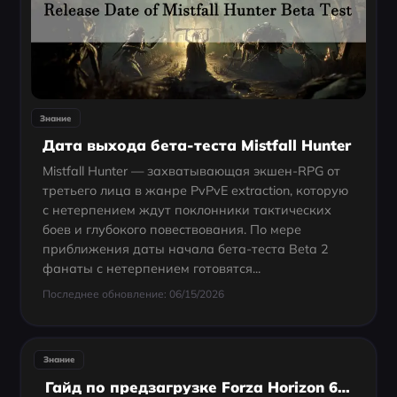
Знание
Дата выхода бета-теста Mistfall Hunter
Mistfall Hunter — захватывающая экшен-RPG от
третьего лица в жанре PvPvE extraction, которую
с нетерпением ждут поклонники тактических
боев и глубокого повествования. По мере
приближения даты начала бета-теста Beta 2
фанаты с нетерпением готовятся...
Последнее обновление: 06/15/2026
Знание
Гайд по предзагрузке Forza Horizon 6: сроки, размер и как скачать заранее