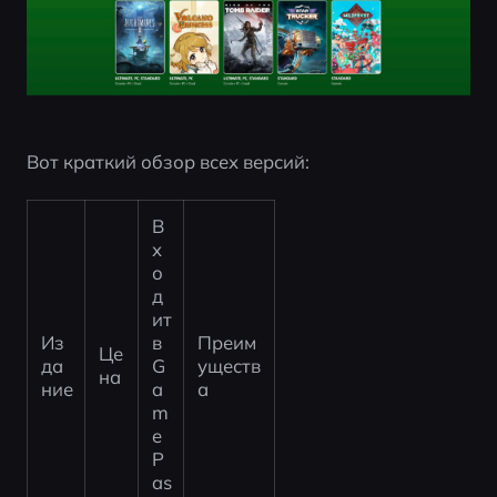
Вот краткий обзор всех версий:
В
х
о
д
ит 
Из
в 
Преим
Це
да
G
уществ
на
ние
a
а
m
e 
P
as