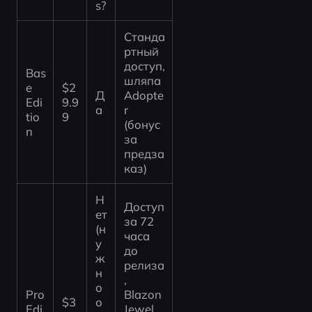
s?
Станда
ртный 
доступ, 
Bas
шляпа 
e 
$2
Д
Adopte
Edi
9.9
а
r 
tio
9
(бонус 
n
за 
предза
каз)
Н
Доступ 
ет 
за 72 
(н
часа 
у
до 
ж
релиза
н
, 
о 
Pro 
Blazon 
$3
о
Edi
Jewel 