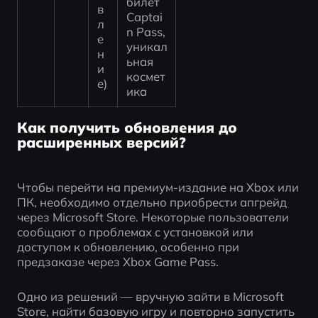
билет 
в
Captai
л
n Pass, 
е
уникал
н
ьная 
и
космет
е)
ика
Как получить обновления до
расширенных версий?
Чтобы перейти на премиум-издание на Xbox или 
ПК, необходимо отдельно приобрести апгрейд 
через Microsoft Store. Некоторые пользователи 
сообщают о проблемах с установкой или 
доступом к обновлению, особенно при 
предзаказе через Xbox Game Pass.
Одно из решений — вручную зайти в Microsoft 
Store, найти базовую игру и повторно запустить 