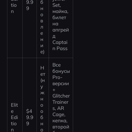
9.9
б
tio
Set, 
9
н
n
майка, 
о
билет 
в
на 
л
апгрей
е
д 
н
Captai
и
n Pass
е)
Все 
Н
бонусы 
ет 
Pro-
(н
версии 
у
+ 
ж
Glitcher 
н
Trainer
Elit
о 
s, AR 
e 
$4
о
Cage, 
Edi
9.9
б
кепка, 
tio
9
н
второй 
n
о