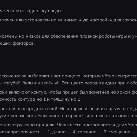
 уменьшить задержку ввода.
выключен или установлен на минимальную настройку для сохран
ановлены на низкое для обеспечения плавной работы игры и у
ющих факторов.
ессионалов выбирают цвет прицела, который чётко контрастир
голубой, белый и зелёный. Эти цвета хорошо видны при любо
оки включают контур, чтобы прицел был заметнее на ярком фо
чность контура на 1 и толщину на 1.
прос личных предпочтений. Некоторые игроки используют её дл
угим она мешает. Большинство профессионалов отключают це
овная структура прицела. Чаще всего настраивается для чётко
в: непрозрачность — 1, длина — 4, толщина — 2, смещение —