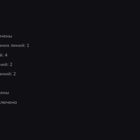
ючены
них линий: 1
й: 4
ний: 2
иний: 2
чены
ключена