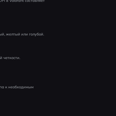
I в Valorant составляет 
ый, желтый или голубой.
 четкости.
па к необходимым 