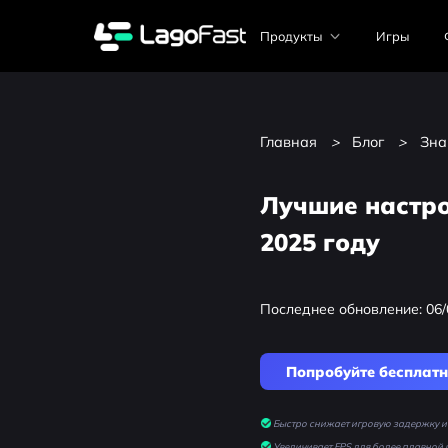
Продукты
Игры
Главная
>
Блог
>
Зна
Лучшие настро
2025 году
Последнее обновление: 06/
Попробуйте бесплат
Быстро снижает игровую задержку и 
Увеличивает FPS для более плавной 