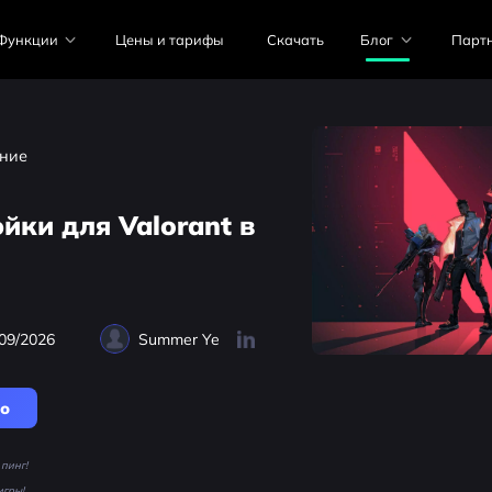
Функции
Цены и тарифы
Скачать
Блог
Парт
ние
йки для Valorant в
09/2026
Summer Ye
но
пинг!
игры!