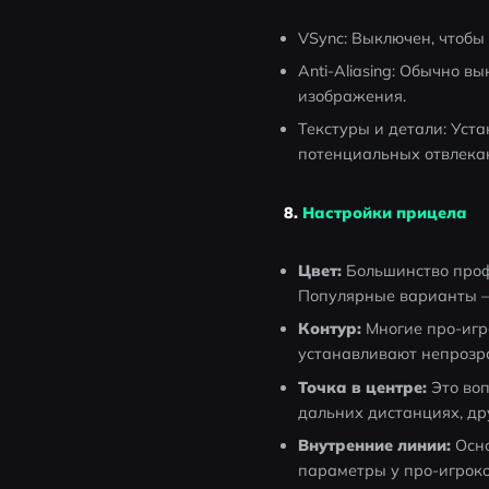
VSync: Выключен, чтобы
Anti-Aliasing: Обычно 
изображения.
Текстуры и детали: Уст
потенциальных отвлека
8.
Настройки прицела
Цвет:
 Большинство проф
Популярные варианты — 
Контур:
 Многие про-игр
устанавливают непрозра
Точка в центре:
 Это во
дальних дистанциях, др
Внутренние линии:
 Осн
параметры у про-игроко