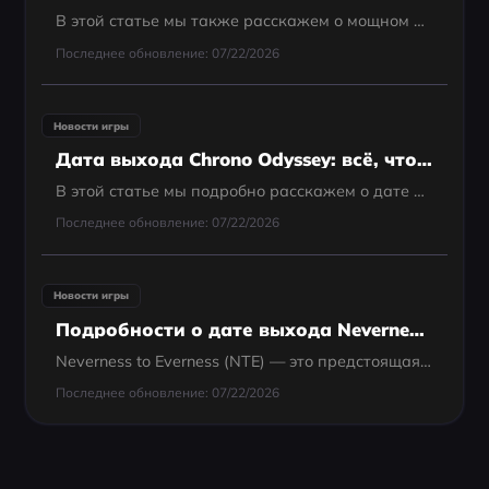
В этой статье мы также расскажем о мощном ускорителе игр — LagoFast, который обеспечит вам плавный игровой процесс.
Последнее обновление: 07/22/2026
Новости игры
Дата выхода Chrono Odyssey: всё, что вам нужно знать
В этой статье мы подробно расскажем о дате выхода, графике закрытого бета-теста, особенностях игрового процесса, системных требованиях и способах улучшить ваш игровой опыт в Chrono Odyssey.
Последнее обновление: 07/22/2026
Новости игры
Подробности о дате выхода Neverness to Everness
Neverness to Everness (NTE) — это предстоящая action-RPG от Perfect World Games, действие которой разворачивается в захватывающем городском открытом мире, наполненном сверхъестественными элементами. Игра обещает уникальное сочетание элементов...
Последнее обновление: 07/22/2026