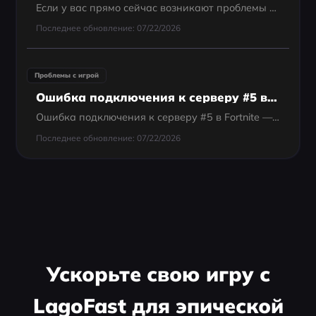
Если у вас прямо сейчас возникают проблемы с серверами Apex Legends. Прежде чем делать вывод о полном сбое, сначала проверьте время последнего обновления на каждой странице статуса**. Если основная страница серверов по-прежнему показывает, что всё...
Последнее обновление: 07/22/2026
Проблемы с игрой
Ошибка подключения к серверу #5 в Fortnite: почему это происходит и как исправить
Ошибка подключения к серверу #5 в Fortnite — это связанная с сетью ошибка, которая мешает игрокам войти в систему или оставаться подключенными к серверам Epic.
Последнее обновление: 07/22/2026
Ускорьте свою игру с
LagoFast для эпической