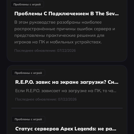
Проблемы с игрой
Проблемы С Подключением В The Seven Deadly Sins: Origin — Как Исправить Ошибку Подключения К Серверу, Тайм-Аут И Серверные Ошибки
В этом руководстве разобраны наиболее
распространённые причины ошибок сервера и
представлены практические решения для
игроков на ПК и мобильных устройствах.
Последнее обновление: 07/22/2026
Проблемы с игрой
R.E.P.O. завис на экране загрузки? Сначала попробуйте эти способы
Если R.E.P.O. зависает на загрузке на ПК, то чаще всего помогают такие решения: полностью перезапустить игру и Steam, перезагрузить компьютер, проверить целостность файлов игры, а если вы используете моды — сначала отключить их все. Особенно в сборках...
Последнее обновление: 07/22/2026
Проблемы с игрой
Статус серверов Apex Legends: не работает ли Apex прямо сейчас и как это проверить