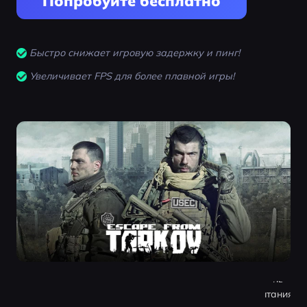
Попробуйте бесплатно
Быстро снижает игровую задержку и пинг!
Увеличивает FPS для более плавной игры!
Escape from
Tarkov — это
популярный
хардкорный
шутер от
первого лица
который
ставит перед
игроками
реальные
испытания