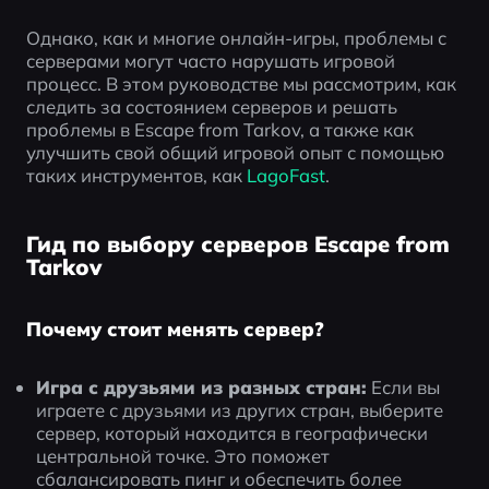
благодаря
своим
Однако, как и многие онлайн-игры, проблемы с 
реалистичны
серверами могут часто нарушать игровой 
механикам
процесс. В этом руководстве мы рассмотрим, как 
боя и
следить за состоянием серверов и решать 
игровому
проблемы в Escape from Tarkov, а также как 
процессу,
улучшить свой общий игровой опыт с помощью 
основанному
таких инструментов, как 
LagoFast
.
на
выживании.
Гид по выбору серверов Escape from
Tarkov
Почему стоит менять сервер?
Игра с друзьями из разных стран:
 Если вы 
играете с друзьями из других стран, выберите 
сервер, который находится в географически 
центральной точке. Это поможет 
сбалансировать пинг и обеспечить более 