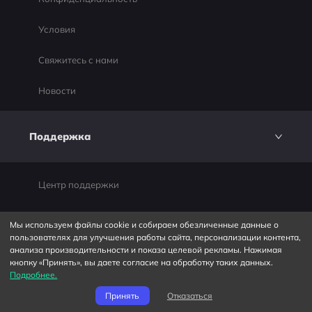
Условия
Свяжитесь с нами
Новости
Поддержка
Центр поддержки
Решения для игр
Мы используем файлы cookie и собираем обезличенные данные о
пользователях для улучшения работы сайта, персонализации контента,
Деловые контакты
анализа производительности и показа целевой рекламы. Нажимая
кнопку «Принять», вы даете согласие на обработку таких данных.
Подробнее.
Партнеры
Принять
Отказаться