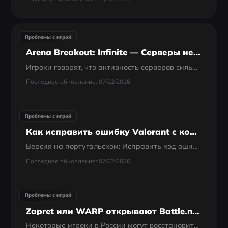
Проблемы с игрой
Arena Breakout: Infinite — Серверы не работают? Быстрая проверка и решения в 2025 году
Игроки говорят, что активность серверов сильно колеблется — загруженные часы сменяются почти пустыми в зависимости от времени суток, региона или обновлений. Официальные посты, признающие наличие «проблем с серверами» или «неустойчивым подключением», над
Последнее обновление: 07/22/2026
Проблемы с игрой
Как исправить ошибку Valorant с кодом 43 — 100% рабочие способы
Версия на португальском: Исправить код ошибки 43 в Valorant: полное руководство по решениям
Последнее обновление: 07/22/2026
Проблемы с игрой
Zapret или WARP открывают Battle.net — почему игры в России всё равно не подключаются?
Некоторые игроки в России могут восстановить доступ к Battle.net, включив Zapret или Cloudflare WARP, но результат часто оказывается неполным. Лаунчер наконец может показать аккаунт как онлайн, в то время как Diablo 4 по-прежнему выдает ошибку Code...