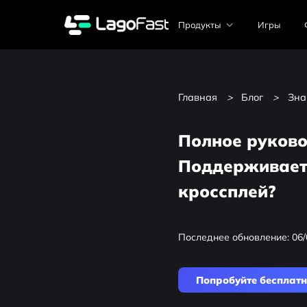
Продукты
Игры
Главная
>
Блог
>
Зна
Полное руково
Поддерживает л
кроссплей?
Последнее обновление: 06/
Попробуйте бесплат