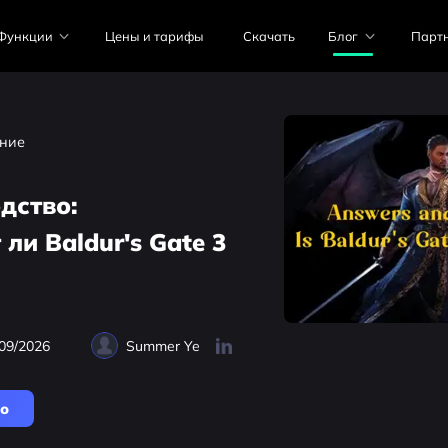
Функции
Цены и тарифы
Скачать
Блог
Парт
ние
дство:
и Baldur's Gate 3
09/2026
Summer Ye
но