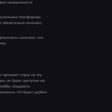
вия независимо от 
ескольких платформах. 
 обязательно означает, 
рменность означает, что 
лея.
 признает спрос на эту 
н, он будет доступен на 
лобби, создавать 
еменно, что будет удобно 