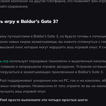
 своей кампании на другой платформе, что позволяет вам игра
файл сохранения.
 игру в Baldur’s Gate 3?
ему путешествию в Baldur’s Gate 3, но будьте готовы к потенц
ание новых миров захватывающе, вы можете столкнуться с та
высокий пинг, которые могут нарушить ваш игровой опыт. К сч
ь игр
 использует передовые технологии и выделенные каналы 
 плавное и непрерывное игровое заседание. Устраняя сетевые 
погрузиться в захватывающее приключение в Baldur’s Gate 3.
Fast поддерживает ускорение как на PC, так и на консолях, о
зных платформах. Независимо от того, играете ли вы на компь
улучшить ваш игровой опыт.
Fast просто выполните эти четыре простых шага: