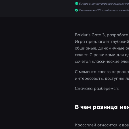
Быстро снижает игровую задержку и 
Увеличивает FPS для более плавной 
Baldur’s Gate 3, разработ
Игра предлагает глубокий
обширные, динамичные ок
сюжет. С режимами для од
сочетая классические эл
С момента своего первона
интересовать, доступны л
Сначала разберемся:
В чем разница ме
Кроссплей относится к воз