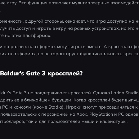
у же игру. Эта функция позволяет мультиплеерные взаимодейст
.
енности, с другой стороны, означает, что игра доступна на н
учить доступ и играть в игру на разных устройствах, но это не
сте на этих платформах.
ки на разных платформах могут играть вместе. А кросс-платфо
ких платформах, но не гарантирует функциональность кроссп
aldur's Gate 3 кроссплей?
dur’s Gate 3 не поддерживает кроссплей. Однако Larian Studios
рить ее в ближайшем будущем. Когда кроссплей будет выпуще
PC и консоли (кроме Stadia). Игроки смогут присоединяться к 
пользовательских персонажей на Xbox, PlayStation и PC одновр
нтроллеров, так и для пользователей мыши и клавиатуры.