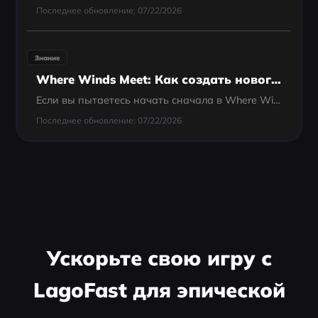
Последнее обновление: 07/22/2026
Знание
Where Winds Meet: Как создать нового персонажа?
Если вы пытаетесь начать сначала в Where Winds Meet — возможно, выбрали неправильную сложность, слишком быстро прошли вступление, вам не нравится лицо персонажа или просто нужен второй слот — вы уже столкнулись с проблемой: Глобальная версия Where Winds M
Последнее обновление: 07/22/2026
Ускорьте свою игру с
LagoFast для эпической