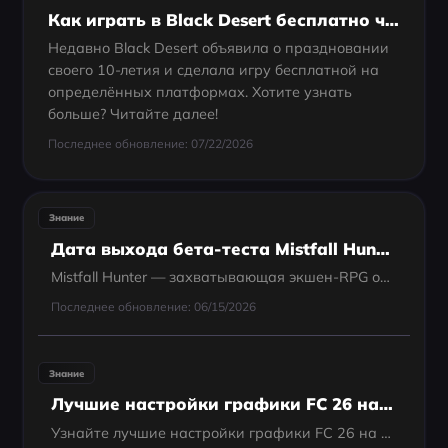
Как играть в Black Desert бесплатно через Steam?
Недавно Black Desert объявила о праздновании
своего 10-летия и сделала игру бесплатной на
определённых платформах. Хотите узнать
больше? Читайте далее!
Последнее обновление: 07/22/2026
Знание
Дата выхода бета-теста Mistfall Hunter
Mistfall Hunter — захватывающая экшен-RPG от третьего лица в жанре PvPvE extraction, которую с нетерпением ждут поклонники тактических боев и глубокого повествования. По мере приближения даты начала бета-теста Beta 2 фанаты с нетерпением готовятся...
Последнее обновление: 06/15/2026
Знание
Лучшие настройки графики FC 26 на ПК: баланс производительности и качества
Узнайте лучшие настройки графики FC 26 на ПК: оптимизируйте игру для мощных и бюджетных систем, настройте плавный геймплей и увеличьте производительность с LagoFast.