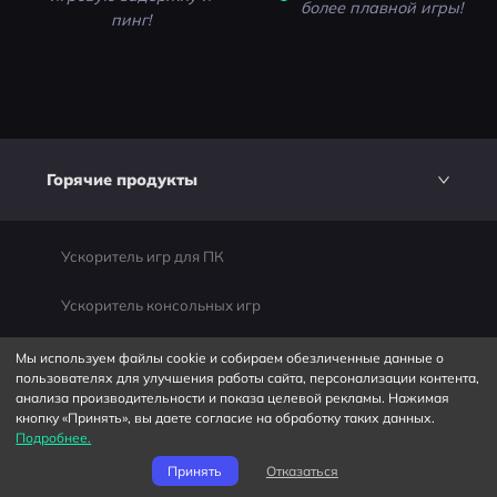
более плавной игры!
пинг!
Горячие продукты
Ускоритель игр для ПК
Ускоритель консольных игр
Мобильный игровой бустер
Мы используем файлы cookie и собираем обезличенные данные о
пользователях для улучшения работы сайта, персонализации контента,
анализа производительности и показа целевой рекламы. Нажимая
кнопку «Принять», вы даете согласие на обработку таких данных.
Компания
Подробнее.
Принять
Отказаться