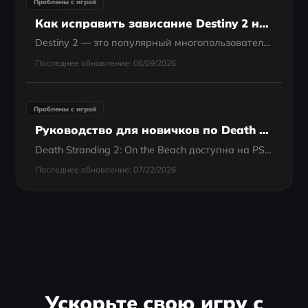
Проблемы с игрой
Как исправить зависание Destiny 2 на экране загрузки
Destiny 2 — это популярный многопользовательский онлайн-шутер от первого лица, в котором игроки защищают последний безопасный город Земли от инопланетных угроз. Однако многие игроки сталкиваются с раздражающей проблемой зависания на экране загрузки,...
Последнее обновление: 06/09/2026
Проблемы с игрой
Руководство для новичков по Death Stranding 2: первые часы, основные заказы и ранние советы
Death Stranding 2: On the Beach доступна на PS5 и вышла 26 июня 2025 года. Если вы только начинаете, правильный подход прост: ставьте в приоритет Основные заказы. Это самый быстрый способ понять структуру игры, избежать раннего разочарования и не...
Последнее обновление: 07/22/2026
Ускорьте свою игру с