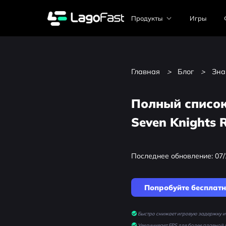
Продукты
Игры
Главная
>
Блог
>
Зна
Полный список
Seven Knights R
Последнее обновление: 07/
Попробуйте бесплат
Быстро снижает игровую задержку и 
Увеличивает FPS для более плавной 