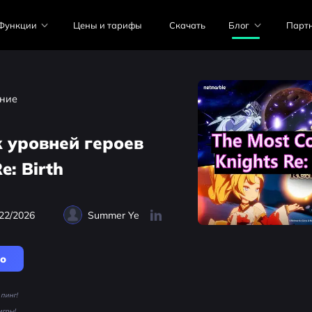
Функции
Цены и тарифы
Скачать
Блог
Парт
ние
 уровней героев
e: Birth
22/2026
Summer Ye
но
пинг!
игры!