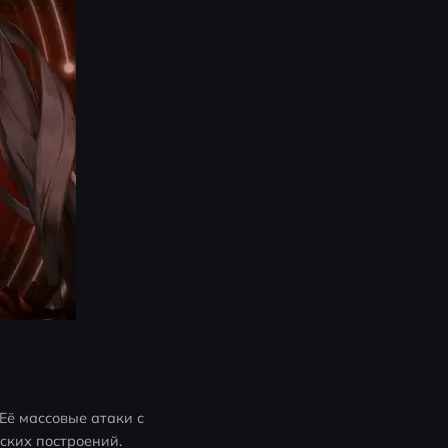
ё массовые атаки с 
ских построений.