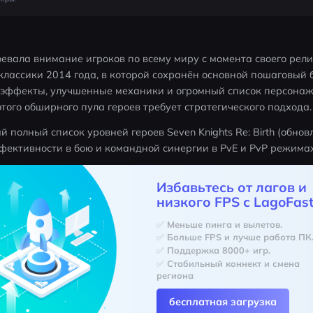
авоевала внимание игроков по всему миру с момента своего рели
лассики 2014 года, в которой сохранён основной пошаговый бо
эффекты, улучшенные механики и огромный список персонажей
того обширного пула героев требует стратегического подхода.
 полный список уровней героев Seven Knights Re: Birth (обновл
фективности в бою и командной синергии в PvE и PvP режимах
Избавьтесь от лагов и
низкого FPS с LagoFast
✅ Меньше пинга и вылетов.
✅ Больше FPS и лучше работа ПК
✅ Поддержка 8000+ игр.
✅ Стабильный коннект и смена 
региона
бесплатная загрузка