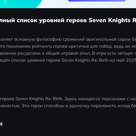
лный список уровней героев Seven Knights Re
охраняет основную философию сражений оригинальной серии Seve
 что понимание рейтинга героев критично для побед, ведь он н
авление ресурсами и общий игровой опыт. В игре есть четыре 
дён список уровней героев Seven Knights Re: Birth на май 2025
ероев Seven Knights Re: Birth. Здесь находятся персонажи с н
ностью. Эти герои способны в одиночку переломить исход бо
n)