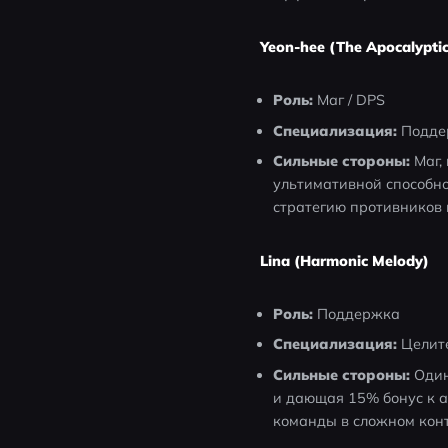
Yeon-hee (The Apocalyptic
Роль:
 Маг / DPS
Специализация:
 Подде
Сильные стороны:
 Маг
ультимативной способно
стратегию противников 
Lina (Harmonic Melody)
Роль:
 Поддержка
Специализация:
 Целит
Сильные стороны:
 Оди
и дающая 15% бонус к ат
команды в сложном конт