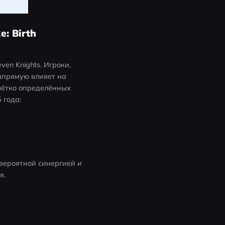
: Birth
n Knights. Игроки, 
апрямую влияет на 
чётко определённых 
 года:
евероятной синергией и 
я.