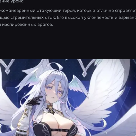
ение урона
окоманёвренный атакующий герой, который отлично справляет
щью стремительных атак. Его высокая уклоняемость и взрывно
 изолированных врагов.