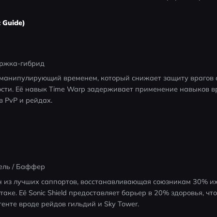
 Guide)
ржка-гибрид
, манипулирующий временем, который снижает защиту врагов 
сти. Её навык Time Warp задерживает применение навыков вра
в PvP и рейдах.
ель / Баффер
н из лучших саппортов, восстанавливающая союзникам 30% их
аке. Её Sonic Shield предоставляет барьер в 20% здоровья, чт
енте вроде рейдов гильдий и Sky Tower.